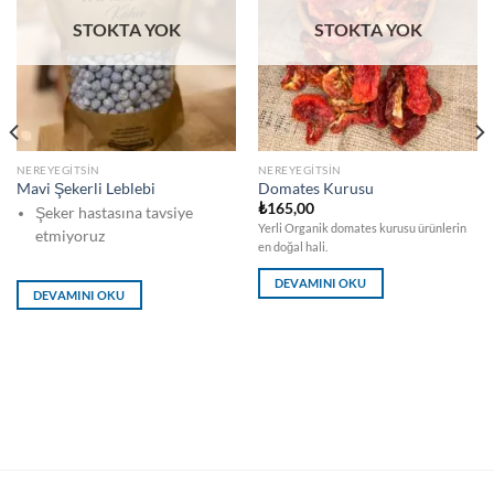
STOKTA YOK
STOKTA YOK
NEREYEGITSIN
NEREYEGITSIN
Mavi Şekerli Leblebi
Domates Kurusu
₺
165,00
Şeker hastasına tavsiye
Yerli Organik domates kurusu ürünlerin
etmiyoruz
en doğal hali.
DEVAMINI OKU
DEVAMINI OKU