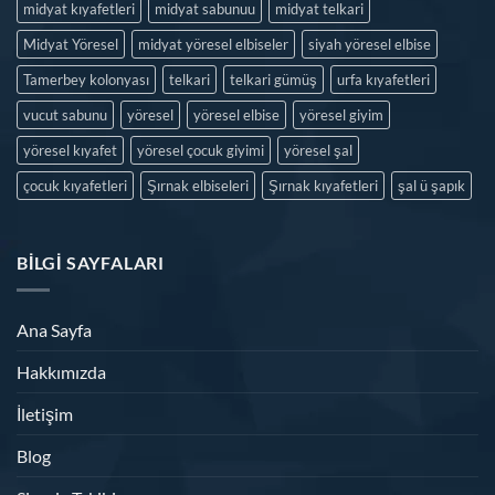
midyat kıyafetleri
midyat sabunuu
midyat telkari
Midyat Yöresel
midyat yöresel elbiseler
siyah yöresel elbise
Tamerbey kolonyası
telkari
telkari gümüş
urfa kıyafetleri
vucut sabunu
yöresel
yöresel elbise
yöresel giyim
yöresel kıyafet
yöresel çocuk giyimi
yöresel şal
çocuk kıyafetleri
Şırnak elbiseleri
Şırnak kıyafetleri
şal ü şapık
BILGI SAYFALARI
Ana Sayfa
Hakkımızda
İletişim
Blog