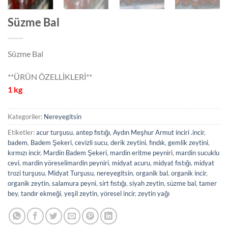
Süzme Bal
Süzme Bal
**ÜRÜN ÖZELLİKLERİ**
1 kg
Kategoriler:
Nereyegitsin
Etiketler:
acur turşusu
,
antep fıstığı
,
Aydın Meşhur Armut inciri .incir
,
badem
,
Badem Şekeri
,
cevizli sucu
,
derik zeytini
,
fındık
,
gemlik zeytini
,
kırmızı incir
,
Mardin Badem Şekeri
,
mardin eritme peyniri
,
mardin sucuklu
cevi
,
mardin yöreselimardin peyniri
,
midyat acuru
,
midyat fıstığı
,
midyat
trozi turşusu
,
Midyat Turşusu
,
nereyegitsin
,
organik bal
,
organik incir
,
organik zeytin
,
salamura peyni
,
sirt fıstığı
,
siyah zeytin
,
süzme bal
,
tamer
bey
,
tandır ekmeği
,
yeşil zeytin
,
yöresel incir
,
zeytin yağı