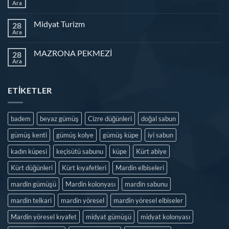
Ara
Midyat Turizm
28
Ara
MAZRONA PEKMEZİ
28
Ara
ETIKETLER
badem
beyaz gümüş
Cizre düğünleri
doğal sabun
gümüş kenti
gümüş kolye
gümüş küpe
iyi sabun
kadın küpesi
keçisütü sabunu
küpe
Kürt abiye
Kürt düğünleri
Kürt kıyafetleri
Mardin elbiseleri
mardin gümüşü
Mardin kolonyası
mardin sabunu
mardin telkari
mardin yöresel
mardin yöresel elbiseler
Mardin yöresel kıyafet
midyat gümüşü
midyat kolonyası