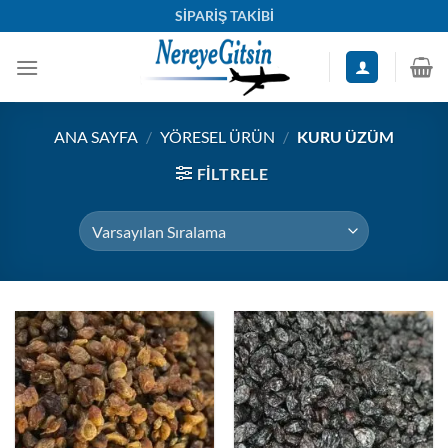
İçeriğe
SİPARİŞ TAKİBİ
atla
ANA SAYFA
/
YÖRESEL ÜRÜN
/
KURU ÜZÜM
FILTRELE