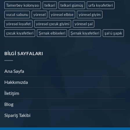
Tamerbey kolonyası
telkari
telkari gümüş
urfa kıyafetleri
vucut sabunu
yöresel
yöresel elbise
yöresel giyim
yöresel kıyafet
yöresel çocuk giyimi
yöresel şal
çocuk kıyafetleri
Şırnak elbiseleri
Şırnak kıyafetleri
şal ü şapık
BILGI SAYFALARI
Ana Sayfa
Hakkımızda
İletişim
Blog
Sipariş Takibi