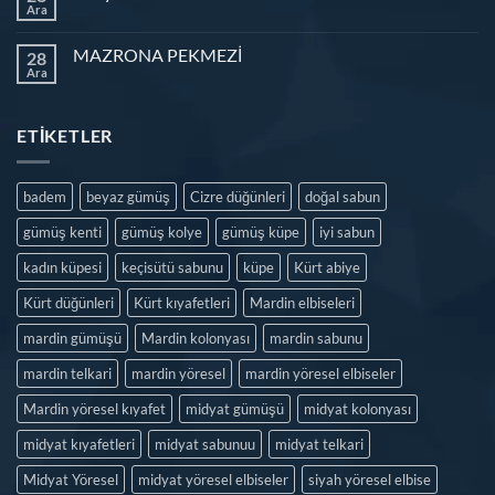
Ara
MAZRONA PEKMEZİ
28
Ara
ETIKETLER
badem
beyaz gümüş
Cizre düğünleri
doğal sabun
gümüş kenti
gümüş kolye
gümüş küpe
iyi sabun
kadın küpesi
keçisütü sabunu
küpe
Kürt abiye
Kürt düğünleri
Kürt kıyafetleri
Mardin elbiseleri
mardin gümüşü
Mardin kolonyası
mardin sabunu
mardin telkari
mardin yöresel
mardin yöresel elbiseler
Mardin yöresel kıyafet
midyat gümüşü
midyat kolonyası
midyat kıyafetleri
midyat sabunuu
midyat telkari
Midyat Yöresel
midyat yöresel elbiseler
siyah yöresel elbise