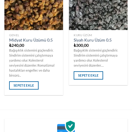
GENEL
KURU ÜZÜM
Midyat Kuru Üzümü 0.5
Siyah Kuru Üzüm 0.5
₺
240,00
₺
300,00
Bağışıklık sistemini güçlendirir.
Bağışıklık sistemini güçlendirir.
Sindirim sistemini çalıştırmaya
Sindirim sistemini çalıştırmaya
yardımcı olur. Kolesterol
yardımcı olur. Kolesterol
seviyesini düzenler. Romatizmal
seviyesini düzenler.....
hastalıkları engeller. ve daha
SEPETE EKLE
birsürü...
SEPETE EKLE