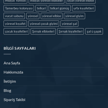
Midyat Yöresel
midyat yöresel elbiseler
siyah yöresel elbise
Tamerbey kolonyası
telkari
telkari gümüş
urfa kıyafetleri
vucut sabunu
yöresel
yöresel elbise
yöresel giyim
yöresel kıyafet
yöresel çocuk giyimi
yöresel şal
çocuk kıyafetleri
Şırnak elbiseleri
Şırnak kıyafetleri
şal ü şapık
BILGI SAYFALARI
Ana Sayfa
Hakkımızda
İletişim
Blog
Sipariş Takibi