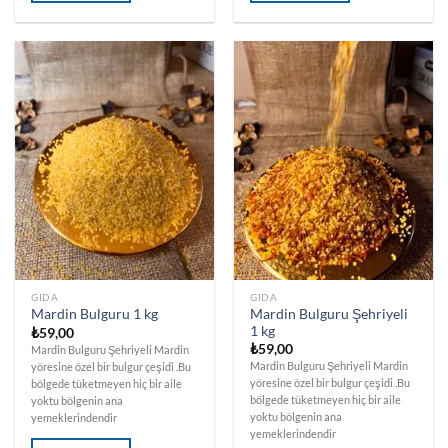
GIDA
GIDA
Mardin Bulguru Şehriyeli
Mardin Bulguru 1 kg
1 kg
₺
59,00
₺
59,00
Mardin Bulguru Şehriyeli Mardin
Mardin Bulguru Şehriyeli Mardin
yöresine özel bir bulgur çeşidi .Bu
yöresine özel bir bulgur çeşidi .Bu
bölgede tüketmeyen hiç bir aile
bölgede tüketmeyen hiç bir aile
yoktu bölgenin ana
yoktu bölgenin ana
yemeklerindendir
yemeklerindendir