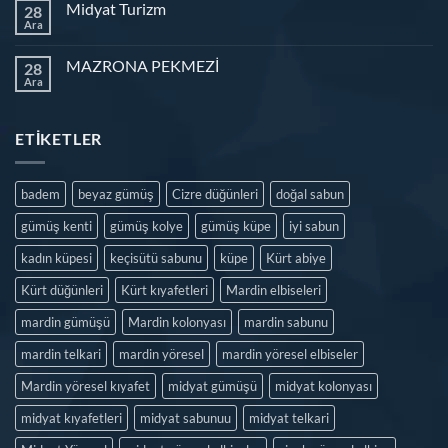
Midyat Turizm
28
Ara
MAZRONA PEKMEZİ
28
Ara
ETIKETLER
badem
beyaz gümüş
Cizre düğünleri
doğal sabun
gümüş kenti
gümüş kolye
gümüş küpe
iyi sabun
kadın küpesi
keçisütü sabunu
küpe
Kürt abiye
Kürt düğünleri
Kürt kıyafetleri
Mardin elbiseleri
mardin gümüşü
Mardin kolonyası
mardin sabunu
mardin telkari
mardin yöresel
mardin yöresel elbiseler
Mardin yöresel kıyafet
midyat gümüşü
midyat kolonyası
midyat kıyafetleri
midyat sabunuu
midyat telkari