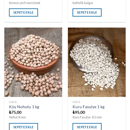
Kırmızı yerli mercimek
köftelik bulgur
SEPETE EKLE
SEPETE EKLE
GIDA
GIDA
Köy Nohutu 1 kg
Kuru Fasulye 1 kg
₺
75,00
₺
95,00
Nohut 8 mm
Kuru Fasulye 8.5 mm
SEPETE EKLE
SEPETE EKLE