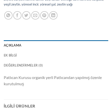
yeşil zeytin
,
yöresel incir
,
yöresel şal
,
zeytin yağı
AÇIKLAMA
EK BILGI
DEĞERLENDIRMELER (0)
Patlıcan Kurusu organik yerli Patlıcandan yapılmış özenle
kurutulmuş
İLGILI ÜRÜNLER