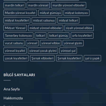
mardin telkari
mardin yöresel
mardin yöresel elbiseler
Mardin yöresel kıyafet
midyat gümüşü
midyat kolonyası
midyat kıyafetleri
midyat sabunuu
midyat telkari
Midyat Yöresel
midyat yöresel elbiseler
siyah yöresel elbise
Tamerbey kolonyası
telkari
telkari gümüş
urfa kıyafetleri
vucut sabunu
yöresel
yöresel elbise
yöresel giyim
yöresel kıyafet
yöresel çocuk giyimi
yöresel şal
çocuk kıyafetleri
Şırnak elbiseleri
Şırnak kıyafetleri
şal ü şapık
BILGI SAYFALARI
Ana Sayfa
Hakkımızda