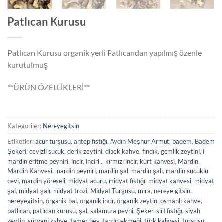
Patlıcan Kurusu
Patlıcan Kurusu organik yerli Patlıcandan yapılmış özenle
kurutulmuş
**ÜRÜN ÖZELLİKLERİ**
Kategoriler:
Nereyegitsin
Etiketler:
acur turşusu
,
antep fıstığı
,
Aydın Meşhur Armut
,
badem
,
Badem
Şekeri
,
cevizli sucuk
,
derik zeytini
,
dibek kahve
,
fındık
,
gemlik zeytini
,
i
mardin eritme peyniri
,
incir
,
inciri .
,
kırmızı incir
,
kürt kahvesi
,
Mardin
,
Mardin Kahvesi
,
mardin peyniri
,
mardin şal
,
mardin şalı
,
mardin sucuklu
cevi
,
mardin yöreseli
,
midyat acuru
,
midyat fıstığı
,
midyat kahvesi
,
midyat
şal
,
midyat şalı
,
midyat trozi
,
Midyat Turşusu
,
mıra
,
nereye gitsin
,
nereyegitsin
,
organik bal
,
organik incir
,
organik zeytin
,
osmanlı kahve
,
patlıcan
,
patlıcan kurusu
,
şal
,
salamura peyni
,
Şeker
,
sirt fıstığı
,
siyah
zeytin
,
süryani kahve
,
tamer bey
,
tandır ekmeği
,
türk kahvesi
,
turşusu
,