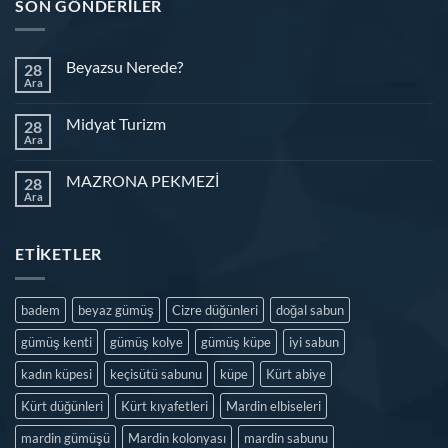
SON GÖNDERILER
Beyazsu Nerede?
28
Ara
Midyat Turizm
28
Ara
MAZRONA PEKMEZİ
28
Ara
ETIKETLER
badem
beyaz gümüş
Cizre düğünleri
doğal sabun
gümüş kenti
gümüş kolye
gümüş küpe
iyi sabun
kadın küpesi
keçisütü sabunu
küpe
Kürt abiye
Kürt düğünleri
Kürt kıyafetleri
Mardin elbiseleri
mardin gümüşü
Mardin kolonyası
mardin sabunu