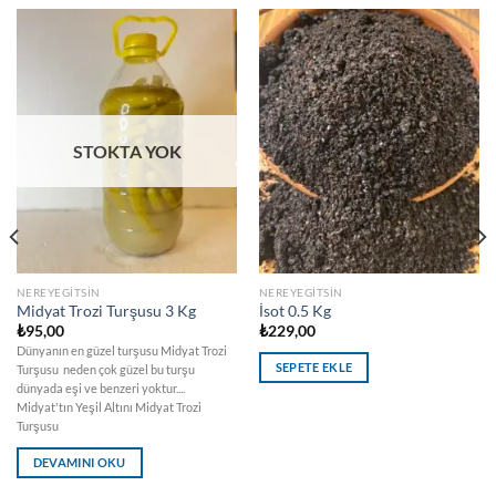
STOKTA YOK
NEREYEGITSIN
NEREYEGITSIN
Midyat Trozi Turşusu 3 Kg
İsot 0.5 Kg
₺
95,00
₺
229,00
Dünyanın en güzel turşusu Midyat Trozi
SEPETE EKLE
Turşusu neden çok güzel bu turşu
dünyada eşi ve benzeri yoktur....
Midyat'tın Yeşil Altını Midyat Trozi
Turşusu
DEVAMINI OKU