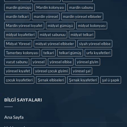
mardin gümüşü
Mardin kolonyası
mardin sabunu
mardin telkari
mardin yöresel
mardin yöresel elbiseler
Mardin yöresel kıyafet
midyat gümüşü
midyat kolonyası
midyat kıyafetleri
midyat sabunuu
midyat telkari
Midyat Yöresel
midyat yöresel elbiseler
siyah yöresel elbise
Tamerbey kolonyası
telkari
telkari gümüş
urfa kıyafetleri
vucut sabunu
yöresel
yöresel elbise
yöresel giyim
yöresel kıyafet
yöresel çocuk giyimi
yöresel şal
çocuk kıyafetleri
Şırnak elbiseleri
Şırnak kıyafetleri
şal ü şapık
BILGI SAYFALARI
Ana Sayfa