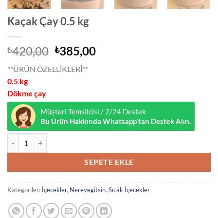
Kaçak Çay 0.5 kg
Orijinal
Şu
420,00
385,00
₺
₺
fiyat:
andaki
**ÜRÜN ÖZELLİKLERİ**
₺420,00.
fiyat:
0.5 kg
₺385,00.
Dökme çay
Müşteri Temsilcisi / 7/24 Destek
Bu Ürün Hakkında Whatsapp'tan Destek Alın.
Kaçak Çay 0.5 kg adet
SEPETE EKLE
Kategoriler:
İçecekler
,
Nereyegitsin
,
Sıcak İçecekler