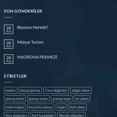
SON GÖNDERILER
Beyazsu Nerede?
28
Ara
Midyat Turizm
28
Ara
MAZRONA PEKMEZİ
28
Ara
ETIKETLER
badem
beyaz gümüş
Cizre düğünleri
doğal sabun
gümüş kenti
gümüş kolye
gümüş küpe
iyi sabun
kadın küpesi
keçisütü sabunu
küpe
Kürt abiye
Kürt düğünleri
Kürt kıyafetleri
Mardin elbiseleri