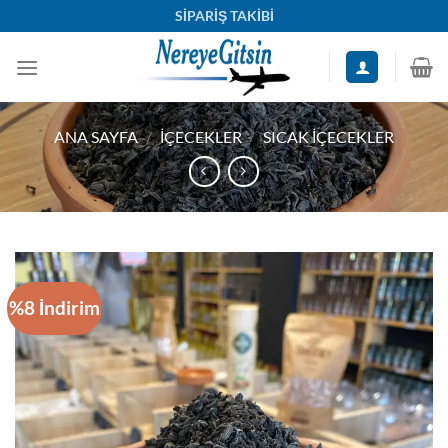
İçeriğe
SİPARİŞ TAKİBİ
atla
ANA SAYFA
/
İÇECEKLER
/
SICAK İÇECEKLER
%8 İndirim