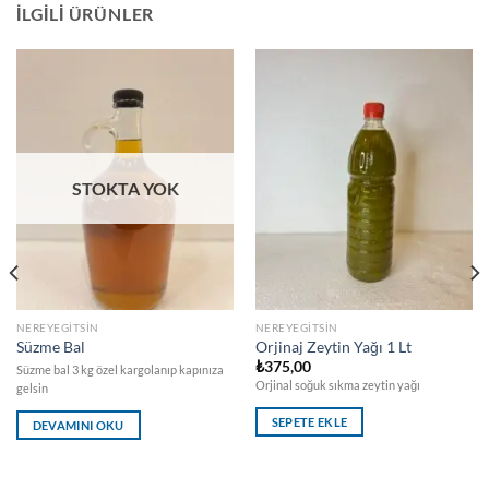
İLGILI ÜRÜNLER
STOKTA YOK
NEREYEGITSIN
NEREYEGITSIN
Süzme Bal
Orjinaj Zeytin Yağı 1 Lt
₺
375,00
Süzme bal 3 kg özel kargolanıp kapınıza
Orjinal soğuk sıkma zeytin yağı
gelsin
SEPETE EKLE
DEVAMINI OKU