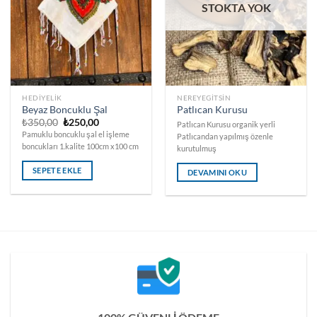
STOKTA YOK
HEDIYELIK
NEREYEGITSIN
Beyaz Boncuklu Şal
Patlıcan Kurusu
Orijinal
Şu
₺
350,00
₺
250,00
Patlıcan Kurusu organik yerli
fiyat:
andaki
Pamuklu boncuklu şal el işleme
Patlıcandan yapılmış özenle
₺350,00.
fiyat:
boncukları 1.kalite 100cm x100 cm
₺250,00.
kurutulmuş
SEPETE EKLE
DEVAMINI OKU