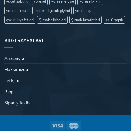
vucut sabunu
yöresel
yöresel elbise
yöresel giyim
yöresel kıyafet
yöresel çocuk giyimi
yöresel şal
çocuk kıyafetleri
Şırnak elbiseleri
Şırnak kıyafetleri
şal ü şapık
BILGI SAYFALARI
Ana Sayfa
Hakkımızda
İletişim
Blog
Sipariş Takibi