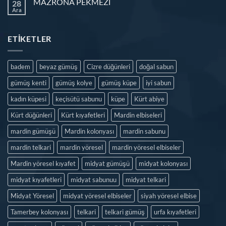
MAZRONA PEKMEZİ
28
Ara
ETIKETLER
badem
beyaz gümüş
Cizre düğünleri
doğal sabun
gümüş kenti
gümüş kolye
gümüş küpe
iyi sabun
kadın küpesi
keçisütü sabunu
küpe
Kürt abiye
Kürt düğünleri
Kürt kıyafetleri
Mardin elbiseleri
mardin gümüşü
Mardin kolonyası
mardin sabunu
mardin telkari
mardin yöresel
mardin yöresel elbiseler
Mardin yöresel kıyafet
midyat gümüşü
midyat kolonyası
midyat kıyafetleri
midyat sabunuu
midyat telkari
Midyat Yöresel
midyat yöresel elbiseler
siyah yöresel elbise
Tamerbey kolonyası
telkari
telkari gümüş
urfa kıyafetleri