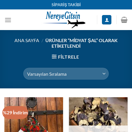
İçeriğe
SİPARİŞ TAKİBİ
atla
ANA SAYFA
/
ÜRÜNLER “MIDYAT ŞAL” OLARAK
ETIKETLENDI
FILTRELE
%29 İndirim