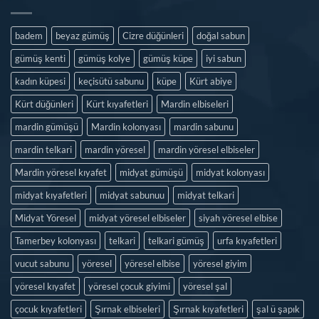
badem
beyaz gümüş
Cizre düğünleri
doğal sabun
gümüş kenti
gümüş kolye
gümüş küpe
iyi sabun
kadın küpesi
keçisütü sabunu
küpe
Kürt abiye
Kürt düğünleri
Kürt kıyafetleri
Mardin elbiseleri
mardin gümüşü
Mardin kolonyası
mardin sabunu
mardin telkari
mardin yöresel
mardin yöresel elbiseler
Mardin yöresel kıyafet
midyat gümüşü
midyat kolonyası
midyat kıyafetleri
midyat sabunuu
midyat telkari
Midyat Yöresel
midyat yöresel elbiseler
siyah yöresel elbise
Tamerbey kolonyası
telkari
telkari gümüş
urfa kıyafetleri
vucut sabunu
yöresel
yöresel elbise
yöresel giyim
yöresel kıyafet
yöresel çocuk giyimi
yöresel şal
çocuk kıyafetleri
Şırnak elbiseleri
Şırnak kıyafetleri
şal ü şapık