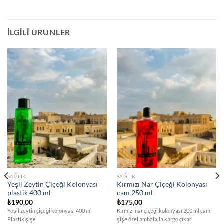
İLGILI ÜRÜNLER
SAĞLIK
SAĞLIK
Yeşil Zeytin Çiçeği Kolonyası
Kırmızı Nar Çiçeği Kolonyası
plastik 400 ml
cam 250 ml
₺
190,00
₺
175,00
Yeşil zeytin çiçeği kolonyası 400 ml
Kırmızı nar çiçeği kolonyası 200 ml cam
Plastik şişe
şişe özel ambalajla kargo çıkar