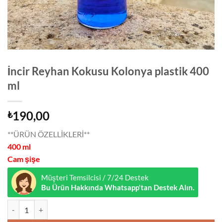
İncir Reyhan Kokusu Kolonya plastik 400
ml
190,00
₺
**ÜRÜN ÖZELLİKLERİ**
400 ml
Cam şişe
Müşteri Temsilcisi / 7/24 Destek
Bu Ürün Hakkında Whatsapp'tan Destek Alın.
İncir Reyhan Kokusu Kolonya plastik 400 ml adet