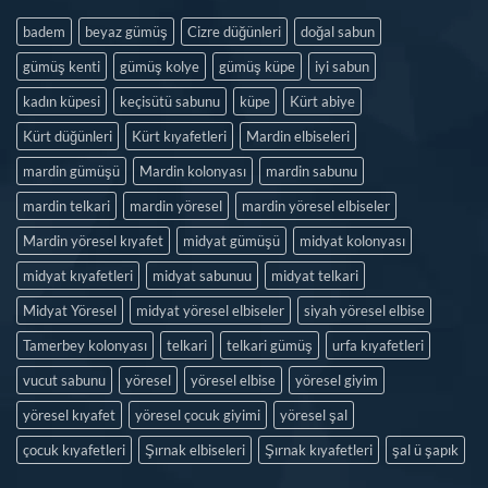
badem
beyaz gümüş
Cizre düğünleri
doğal sabun
gümüş kenti
gümüş kolye
gümüş küpe
iyi sabun
kadın küpesi
keçisütü sabunu
küpe
Kürt abiye
Kürt düğünleri
Kürt kıyafetleri
Mardin elbiseleri
mardin gümüşü
Mardin kolonyası
mardin sabunu
mardin telkari
mardin yöresel
mardin yöresel elbiseler
Mardin yöresel kıyafet
midyat gümüşü
midyat kolonyası
midyat kıyafetleri
midyat sabunuu
midyat telkari
Midyat Yöresel
midyat yöresel elbiseler
siyah yöresel elbise
Tamerbey kolonyası
telkari
telkari gümüş
urfa kıyafetleri
vucut sabunu
yöresel
yöresel elbise
yöresel giyim
yöresel kıyafet
yöresel çocuk giyimi
yöresel şal
çocuk kıyafetleri
Şırnak elbiseleri
Şırnak kıyafetleri
şal ü şapık