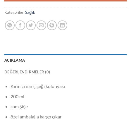
Kategoriler:
Sağlık
AÇIKLAMA
DEĞERLENDIRMELER (0)
Kırmızı nar çiçeği kolonyası
200 ml
cam şişe
özel ambalajla kargo çıkar