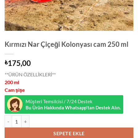
Kırmızı Nar Çiçeği Kolonyası cam 250 ml
175,00
₺
**ÜRÜN ÖZELLİKLERİ**
200 ml
Cam şişe
Müşteri Temsilcisi / 7/24 Destek
Bu Ürün Hakkında Whatsapp'tan Destek Alın.
Kırmızı Nar Çiçeği Kolonyası cam 250 ml adet
SEPETE EKLE