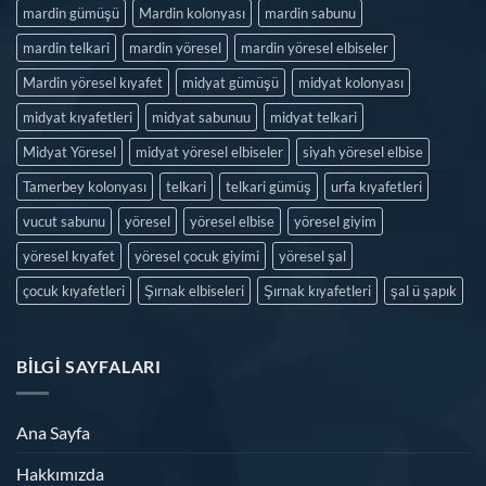
mardin gümüşü
Mardin kolonyası
mardin sabunu
mardin telkari
mardin yöresel
mardin yöresel elbiseler
Mardin yöresel kıyafet
midyat gümüşü
midyat kolonyası
midyat kıyafetleri
midyat sabunuu
midyat telkari
Midyat Yöresel
midyat yöresel elbiseler
siyah yöresel elbise
Tamerbey kolonyası
telkari
telkari gümüş
urfa kıyafetleri
vucut sabunu
yöresel
yöresel elbise
yöresel giyim
yöresel kıyafet
yöresel çocuk giyimi
yöresel şal
çocuk kıyafetleri
Şırnak elbiseleri
Şırnak kıyafetleri
şal ü şapık
BILGI SAYFALARI
Ana Sayfa
Hakkımızda