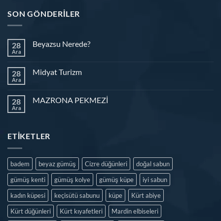
SON GÖNDERILER
Beyazsu Nerede?
28
Ara
Midyat Turizm
28
Ara
MAZRONA PEKMEZİ
28
Ara
ETIKETLER
badem
beyaz gümüş
Cizre düğünleri
doğal sabun
gümüş kenti
gümüş kolye
gümüş küpe
iyi sabun
kadın küpesi
keçisütü sabunu
küpe
Kürt abiye
Kürt düğünleri
Kürt kıyafetleri
Mardin elbiseleri