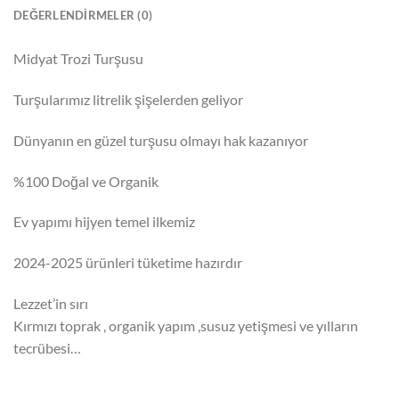
DEĞERLENDIRMELER (0)
Midyat Trozi Turşusu
Turşularımız litrelik şişelerden geliyor
Dünyanın en güzel turşusu olmayı hak kazanıyor
%100 Doğal ve Organik
Ev yapımı hijyen temel ilkemiz
2024-2025 ürünleri tüketime hazırdır
Lezzet’in sırı
Kırmızı toprak , organik yapım ,susuz yetişmesi ve yılların
tecrübesi…