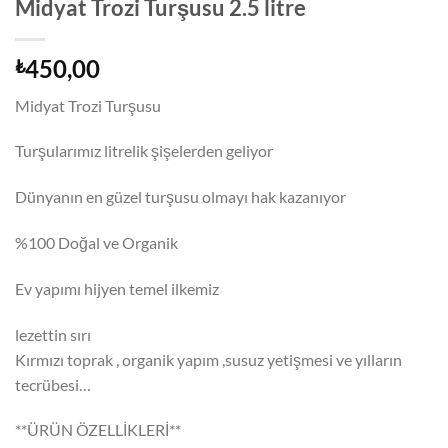
Midyat Trozi Turşusu 2.5 litre
450,00
₺
Midyat Trozi Turşusu
Turşularımız litrelik şişelerden geliyor
Dünyanın en güzel turşusu olmayı hak kazanıyor
%100 Doğal ve Organik
Ev yapımı hijyen temel ilkemiz
lezettin sırı
Kırmızı toprak , organik yapım ,susuz yetişmesi ve yılların
tecrübesi…
**ÜRÜN ÖZELLİKLERİ**