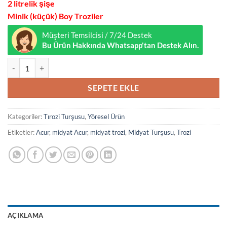
2 litrelik şişe
Minik (küçük) Boy Troziler
Müşteri Temsilcisi / 7/24 Destek
Bu Ürün Hakkında Whatsapp'tan Destek Alın.
Midyat Trozi Turşusu 2.5 litre adet
SEPETE EKLE
Kategoriler:
Tırozi Turşusu
,
Yöresel Ürün
Etiketler:
Acur
,
midyat Acur
,
midyat trozi
,
Midyat Turşusu
,
Trozi
AÇIKLAMA