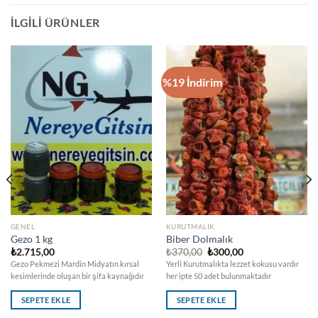
İLGILI ÜRÜNLER
%19 İndirim
GENEL
KURUTMALIK
Gezo 1 kg
Biber Dolmalık
Orijinal
Şu
₺
2.715,00
₺
370,00
₺
300,00
fiyat:
andaki
Gezo Pekmezi Mardin Midyatın kırsal
Yerli Kurutmalıkta lezzet kokusu vardır
₺370,00.
fiyat:
kesimlerinde oluşan bir şifa kaynağıdır
her ipte 50 adet bulunmaktadır
₺300,00.
SEPETE EKLE
SEPETE EKLE