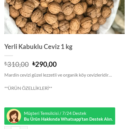
Yerli Kabuklu Ceviz 1 kg
Orijinal
Şu
310,00
290,00
₺
₺
fiyat:
andaki
Mardin cevizi güzel lezzetli ve organik köy cevizleridir…
₺310,00.
fiyat:
₺290,00.
**ÜRÜN ÖZELLİKLERİ**
Müşteri Temsilcisi / 7/24 Destek
Bu Ürün Hakkında Whatsapp'tan Destek Alın.