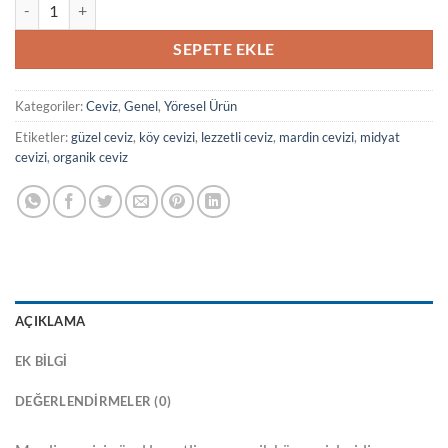
Yerli Kabuklu Ceviz 1 kg adet
SEPETE EKLE
Kategoriler:
Ceviz
,
Genel
,
Yöresel Ürün
Etiketler:
güzel ceviz
,
köy cevizi
,
lezzetli ceviz
,
mardin cevizi
,
midyat
cevizi
,
organik ceviz
AÇIKLAMA
EK BILGI
DEĞERLENDIRMELER (0)