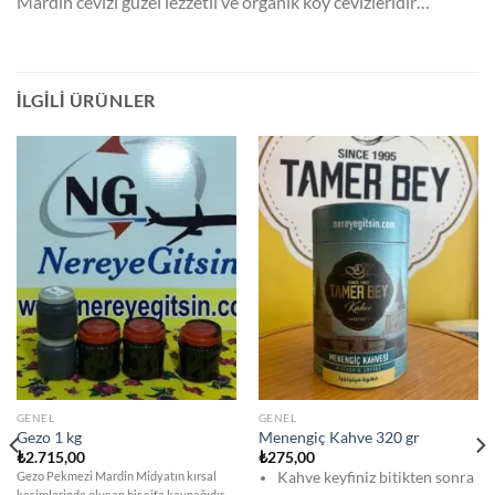
Mardin cevizi güzel lezzetli ve organik köy cevizleridir…
İLGILI ÜRÜNLER
GENEL
GENEL
Gezo 1 kg
Menengiç Kahve 320 gr
₺
2.715,00
₺
275,00
Gezo Pekmezi Mardin Midyatın kırsal
Kahve keyfiniz bitikten sonra
kesimlerinde oluşan bir şifa kaynağıdır