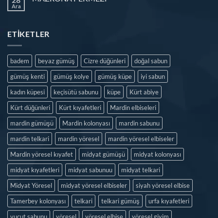
Ara
ETIKETLER
badem
beyaz gümüş
Cizre düğünleri
doğal sabun
gümüş kenti
gümüş kolye
gümüş küpe
iyi sabun
kadın küpesi
keçisütü sabunu
küpe
Kürt abiye
Kürt düğünleri
Kürt kıyafetleri
Mardin elbiseleri
mardin gümüşü
Mardin kolonyası
mardin sabunu
mardin telkari
mardin yöresel
mardin yöresel elbiseler
Mardin yöresel kıyafet
midyat gümüşü
midyat kolonyası
midyat kıyafetleri
midyat sabunuu
midyat telkari
Midyat Yöresel
midyat yöresel elbiseler
siyah yöresel elbise
Tamerbey kolonyası
telkari
telkari gümüş
urfa kıyafetleri
vucut sabunu
yöresel
yöresel elbise
yöresel giyim