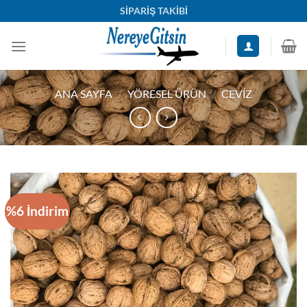
İçeriğe
SİPARİŞ TAKİBİ
atla
ANA SAYFA
/
YÖRESEL ÜRÜN
/
CEVIZ
%6 İndirim