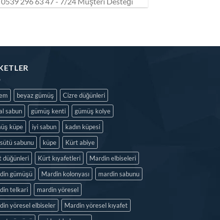
0539 296 63 47 - 7/24 Müşteri Desteği
IKETLER
dem
beyaz gümüş
Cizre düğünleri
al sabun
gümüş kenti
gümüş kolye
üş küpe
iyi sabun
kadın küpesi
isütü sabunu
küpe
Kürt abiye
t düğünleri
Kürt kıyafetleri
Mardin elbiseleri
din gümüşü
Mardin kolonyası
mardin sabunu
in telkari
mardin yöresel
in yöresel elbiseler
Mardin yöresel kıyafet