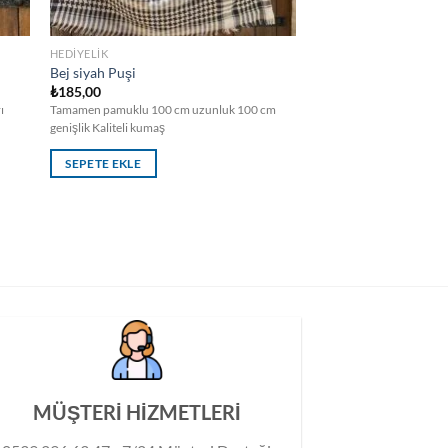
HEDIYELIK
Bej siyah Puşi
₺
185,00
ı
Tamamen pamuklu 100 cm uzunluk 100 cm
genişlik Kaliteli kumaş
SEPETE EKLE
MÜŞTERİ HİZMETLERİ