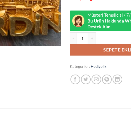
₺30,
Müşteri Temsilcisi / 
Bu Ürün Hakkında Wh
Destek Alın.
Mardin Magneti adet
SEPETE EKL
Kategoriler:
Hediyelik