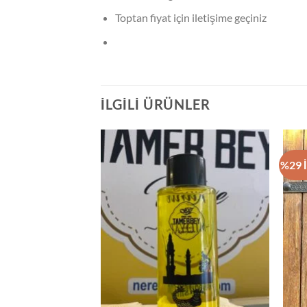
Toptan fiyat için iletişime geçiniz
İLGILI ÜRÜNLER
%29 İ
TA YOK