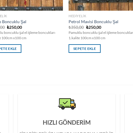
ELIK
HEDIYELIK
 Boncuklu Şal
Petrol Mavisi Boncuklu Şal
Orijinal
Şu
Orijinal
Şu
,00
₺
250,00
₺
350,00
₺
250,00
fiyat:
andaki
fiyat:
andaki
u boncuklu şal el işleme boncukları
Pamuklu boncuklu şal el işleme boncuklar
₺350,00.
fiyat:
₺350,00.
fiyat:
te 100cm x100 cm
1.kalite 100cm x100 cm
₺250,00.
₺250,00.
PETE EKLE
SEPETE EKLE
HIZLI GÖNDERİM