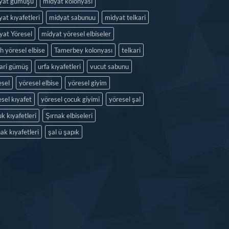
yat gümüşü
midyat kolonyası
at kıyafetleri
midyat sabunuu
midyat telkari
yat Yöresel
midyat yöresel elbiseler
h yöresel elbise
Tamerbey kolonyası
telkari
kari gümüş
urfa kıyafetleri
vucut sabunu
esel
yöresel elbise
yöresel giyim
sel kıyafet
yöresel çocuk giyimi
yöresel şal
k kıyafetleri
Şırnak elbiseleri
ak kıyafetleri
şal ü şapık