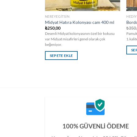
NEREYEGITSIN
HEDIY
Midyat Hatıra Kolonyası cam 400 ml
Bordo
₺
250,00
₺
350
Desenli Midyat kolonyasının özel bir kokusu
Pamukl
var Midyat misafirleri genel olarak çok
1.kali
beğeniyor.
SE
SEPETE EKLE
100% GÜVENLİ ÖDEME