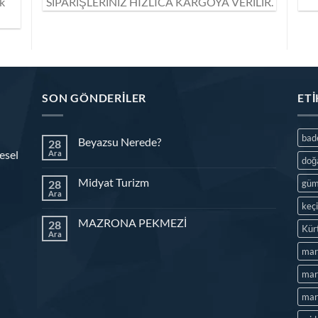
ik
SİPARİŞLERİNİZ HIZLICA KARGOYA VERİLİR.
SON GÖNDERILER
ET
ba
Beyazsu Nerede?
28
esel
Ara
doğ
Midyat Turizm
28
güm
Ara
keç
MAZRONA PEKMEZİ
28
Kür
Ara
mar
mard
mard