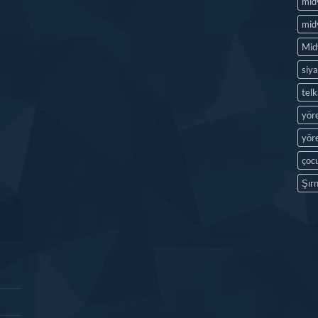
mid
midy
Mid
siya
tel
yör
yöre
çocu
Şırn