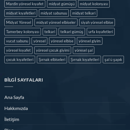
Mardin yöresel kıyafet
midyat gümüşü
midyat kolonyası
midyat kıyafetleri
midyat sabunuu
midyat telkari
Midyat Yöresel
midyat yöresel elbiseler
siyah yöresel elbise
Tamerbey kolonyası
telkari
telkari gümüş
urfa kıyafetleri
vucut sabunu
yöresel
yöresel elbise
yöresel giyim
yöresel kıyafet
yöresel çocuk giyimi
yöresel şal
çocuk kıyafetleri
Şırnak elbiseleri
Şırnak kıyafetleri
şal ü şapık
BILGI SAYFALARI
Ana Sayfa
Hakkımızda
İletişim