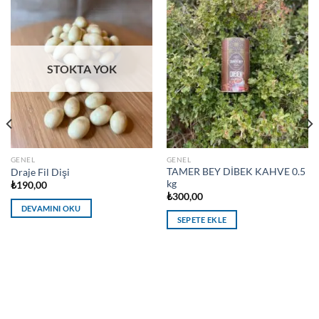
STOKTA YOK
GENEL
GENEL
TAMER BEY DİBEK KAHVE 0.5
Draje Fil Dişi
kg
₺
190,00
₺
300,00
DEVAMINI OKU
SEPETE EKLE