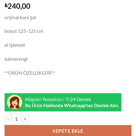
240,00
₺
orijinal kare şal
boyut 125-125 cm
el işlemeli
kahverengi
**ÜRÜN ÖZELLİKLERİ**
Müşteri Temsilcisi / 7/24 Destek
Bu Ürün Hakkında Whatsapp'tan Destek Alın.
Yöresel Şal Kahverengi adet
SEPETE EKLE