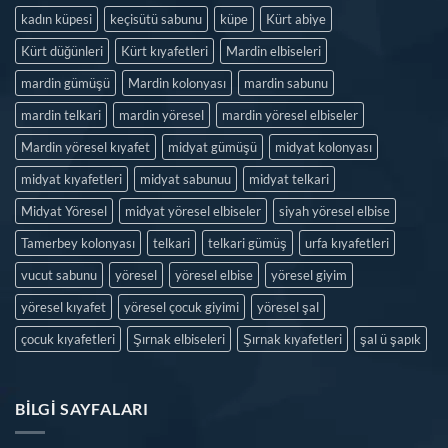
kadın küpesi
keçisütü sabunu
küpe
Kürt abiye
Kürt düğünleri
Kürt kıyafetleri
Mardin elbiseleri
mardin gümüşü
Mardin kolonyası
mardin sabunu
mardin telkari
mardin yöresel
mardin yöresel elbiseler
Mardin yöresel kıyafet
midyat gümüşü
midyat kolonyası
midyat kıyafetleri
midyat sabunuu
midyat telkari
Midyat Yöresel
midyat yöresel elbiseler
siyah yöresel elbise
Tamerbey kolonyası
telkari
telkari gümüş
urfa kıyafetleri
vucut sabunu
yöresel
yöresel elbise
yöresel giyim
yöresel kıyafet
yöresel çocuk giyimi
yöresel şal
çocuk kıyafetleri
Şırnak elbiseleri
Şırnak kıyafetleri
şal ü şapık
BILGI SAYFALARI