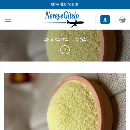
İçeriğe
SİPARİŞ TAKİBİ
atla
ANA SAYFA
/
GIDA