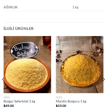
AĞIRLIK
1 kg
İLGILI ÜRÜNLER
GIDA
GIDA
Bulgur Seferkitel 1 kg
Mardin Bulguru 1 kg
₺
49,00
₺
59,00