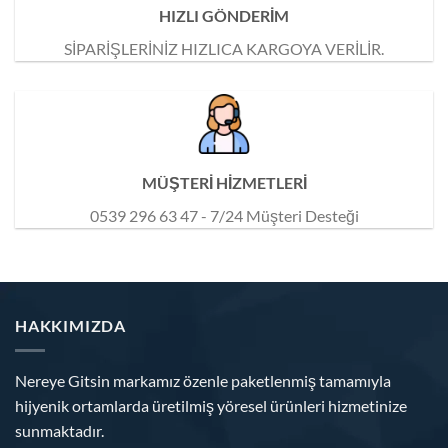
HIZLI GÖNDERİM
SİPARİŞLERİNİZ HIZLICA KARGOYA VERİLİR.
MÜŞTERİ HİZMETLERİ
0539 296 63 47 - 7/24 Müşteri Desteği
HAKKIMIZDA
Nereye Gitsin markamız özenle paketlenmiş tamamıyla
hijyenik ortamlarda üretilmiş yöresel ürünleri hizmetinize
sunmaktadır.