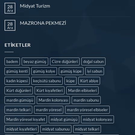
Midyat Turizm
28
Ara
MAZRONA PEKMEZİ
28
Ara
ETIKETLER
badem
beyaz gümüş
Cizre düğünleri
doğal sabun
gümüş kenti
gümüş kolye
gümüş küpe
iyi sabun
kadın küpesi
keçisütü sabunu
küpe
Kürt abiye
Kürt düğünleri
Kürt kıyafetleri
Mardin elbiseleri
mardin gümüşü
Mardin kolonyası
mardin sabunu
mardin telkari
mardin yöresel
mardin yöresel elbiseler
Mardin yöresel kıyafet
midyat gümüşü
midyat kolonyası
midyat kıyafetleri
midyat sabunuu
midyat telkari