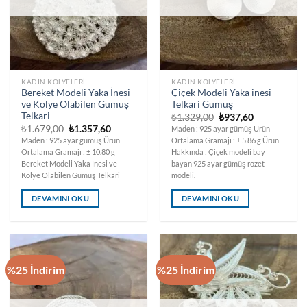
KADIN KOLYELERI
KADIN KOLYELERI
Bereket Modeli Yaka İnesi
Çiçek Modeli Yaka inesi
ve Kolye Olabilen Gümüş
Telkari Gümüş
Telkari
Orijinal
Şu
₺
1.329,00
₺
937,60
fiyat:
andaki
Orijinal
Şu
₺
1.679,00
₺
1.357,60
Maden : 925 ayar gümüş Ürün
₺1.329,00.
fiyat:
fiyat:
andaki
Maden : 925 ayar gümüş Ürün
Ortalama Gramajı : ± 5.86 g Ürün
₺937,60.
₺1.679,00.
fiyat:
Ortalama Gramajı : ± 10.80 g
Hakkında : Çiçek modeli bay
₺1.357,60.
Bereket Modeli Yaka İnesi ve
bayan 925 ayar gümüş rozet
Kolye Olabilen Gümüş Telkari
modeli.
DEVAMINI OKU
DEVAMINI OKU
%25 İndirim
%25 İndirim