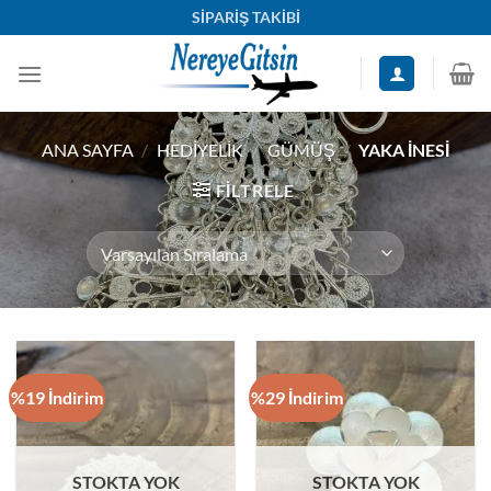
İçeriğe
SİPARİŞ TAKİBİ
atla
ANA SAYFA
/
HEDIYELIK
/
GÜMÜŞ
/
YAKA İNESI
FILTRELE
%19 İndirim
%29 İndirim
STOKTA YOK
STOKTA YOK