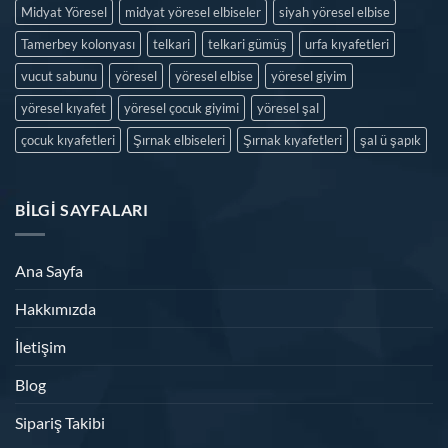
Midyat Yöresel
midyat yöresel elbiseler
siyah yöresel elbise
Tamerbey kolonyası
telkari
telkari gümüş
urfa kıyafetleri
vucut sabunu
yöresel
yöresel elbise
yöresel giyim
yöresel kıyafet
yöresel çocuk giyimi
yöresel şal
çocuk kıyafetleri
Şırnak elbiseleri
Şırnak kıyafetleri
şal ü şapık
BILGI SAYFALARI
Ana Sayfa
Hakkımızda
İletişim
Blog
Sipariş Takibi