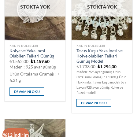
STOKTA YOK
STOKTA YOK
KADIN KOLYELERI
KADIN KOLYELERI
Kolye ve Yaka İnesi
Tavus Kuşu Yaka İnesi ve
Olabilen Telkari Gümüş
Kolye olabilen Telkari
Gümüş Model
Orijinal
Şu
₺
1.552,00
₺
1.159,60
fiyat:
andaki
Orijinal
Şu
₺
1.733,00
₺
1.294,00
Maden : 925 ayar gümüş
₺1.552,00.
fiyat:
fiyat:
andaki
Maden : 925 ayar gümüş Ürün
₺1.159,60.
Ürün Ortalama Gramajı : ±
₺1.733,00.
fiyat:
Ortalama Gramajı : ± 10.80 g Ürün
₺1.294,00.
6.31 g
Hakkında : Tavus kuşu modeli bay
bayan 925 ayar gümüş Kolye ve
DEVAMINI OKU
Rozet modeli.
DEVAMINI OKU
%12 İndirim