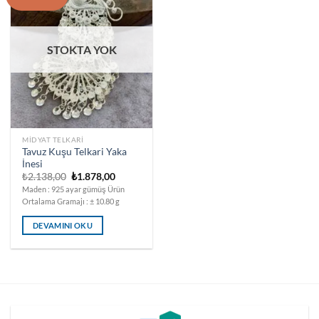
STOKTA YOK
MIDYAT TELKARI
Tavuz Kuşu Telkari Yaka
İnesi
Orijinal
Şu
₺
2.138,00
₺
1.878,00
fiyat:
andaki
Maden : 925 ayar gümüş Ürün
₺2.138,00.
fiyat:
Ortalama Gramajı : ± 10.80 g
₺1.878,00.
DEVAMINI OKU