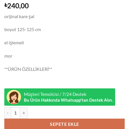
240,00
₺
orijinal kare şal
boyut 125-125 cm
el işlemeli
mor
**ÜRÜN ÖZELLİKLERİ**
Müşteri Temsilcisi / 7/24 Destek
Bu Ürün Hakkında Whatsapp'tan Destek Alın.
Yöresel Şal Mor adet
SEPETE EKLE