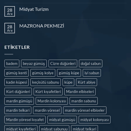
Midyat Turizm
28
Ara
MAZRONA PEKMEZİ
28
Ara
ETIKETLER
badem
beyaz gümüş
Cizre düğünleri
doğal sabun
gümüş kenti
gümüş kolye
gümüş küpe
iyi sabun
kadın küpesi
keçisütü sabunu
küpe
Kürt abiye
Kürt düğünleri
Kürt kıyafetleri
Mardin elbiseleri
mardin gümüşü
Mardin kolonyası
mardin sabunu
mardin telkari
mardin yöresel
mardin yöresel elbiseler
Mardin yöresel kıyafet
midyat gümüşü
midyat kolonyası
midyat kıyafetleri
midyat sabunuu
midyat telkari