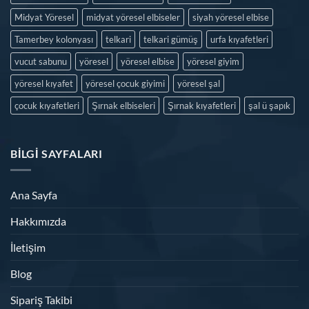
Midyat Yöresel
midyat yöresel elbiseler
siyah yöresel elbise
Tamerbey kolonyası
telkari
telkari gümüş
urfa kıyafetleri
vucut sabunu
yöresel
yöresel elbise
yöresel giyim
yöresel kıyafet
yöresel çocuk giyimi
yöresel şal
çocuk kıyafetleri
Şırnak elbiseleri
Şırnak kıyafetleri
şal ü şapık
BILGI SAYFALARI
Ana Sayfa
Hakkımızda
İletişim
Blog
Sipariş Takibi