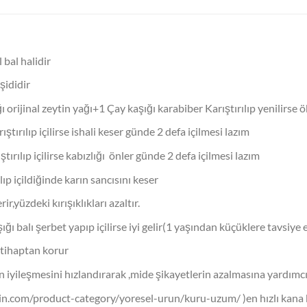
 bal halidir
şididir
 orijinal zeytin yağı+1 Çay kaşığı karabiber Karıştırılıp yenilirs
ştırılıp içilirse ishali keser günde 2 defa içilmesi lazım
ştırılıp içilirse kabızlığı önler günde 2 defa içilmesi lazım
ılıp içildiğinde karın sancısını keser
r,yüzdeki kırışıklıkları azaltır.
ğı balı şerbet yapıp içilirse iyi gelir(1 yaşından küçüklere tavsiye 
ltihaptan korur
n iyileşmesini hızlandırarak ,mide şikayetlerin azalmasına yardımcı
n.com/product-category/yoresel-urun/kuru-uzum/ )en hızlı kana ka