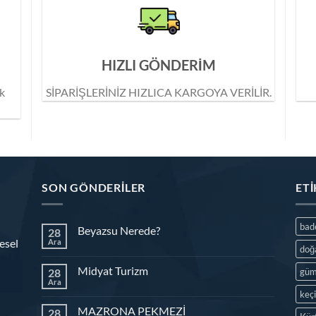
HIZLI GÖNDERİM
ik
SİPARİŞLERİNİZ HIZLICA KARGOYA VERİLİR.
SON GÖNDERILER
ET
ba
Beyazsu Nerede?
28
esel
Ara
doğ
Midyat Turizm
28
güm
Ara
keç
MAZRONA PEKMEZİ
28