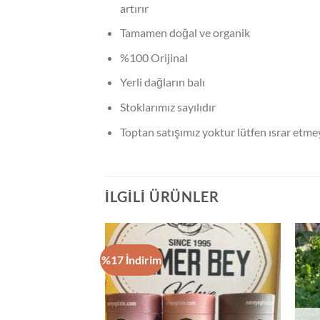
artırır
Tamamen doğal ve organik
%100 Orijinal
Yerli dağların balı
Stoklarımız sayılıdır
Toptan satışımız yoktur lütfen ısrar etme
İLGILI ÜRÜNLER
%17 İndirim