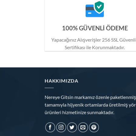
100% GÜVENLİ ÖDEME
Yapacağınız Alışverişler 256 SSL Güvenl
Sertifikası ile Korunmaktadır.
HAKKIMIZDA
Nereye Gitsin markamız özenle paketlenmiş
tamamıyla hijyenik ortamlarda üretilmiş yör
ürünleri hizmetinize sunmaktadır.