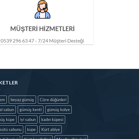
MÜŞTERİ HİZMETLERİ
0539 296 63 47 - 7/24 Müşteri Desteği
IKETLER
dem
beyaz gümüş
Cizre düğünleri
al sabun
gümüş kenti
gümüş kolye
üş küpe
iyi sabun
kadın küpesi
isütü sabunu
küpe
Kürt abiye