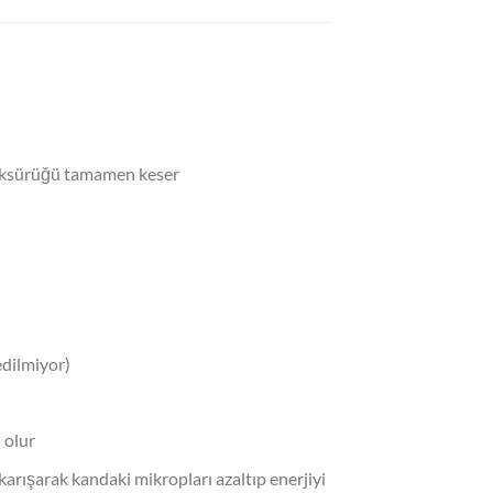
e öksürüğü tamamen keser
edilmiyor)
 olur
rışarak kandaki mikropları azaltıp enerjiyi