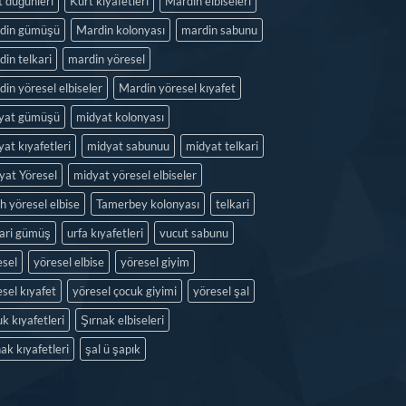
t düğünleri
Kürt kıyafetleri
Mardin elbiseleri
din gümüşü
Mardin kolonyası
mardin sabunu
in telkari
mardin yöresel
in yöresel elbiseler
Mardin yöresel kıyafet
yat gümüşü
midyat kolonyası
at kıyafetleri
midyat sabunuu
midyat telkari
yat Yöresel
midyat yöresel elbiseler
h yöresel elbise
Tamerbey kolonyası
telkari
kari gümüş
urfa kıyafetleri
vucut sabunu
esel
yöresel elbise
yöresel giyim
sel kıyafet
yöresel çocuk giyimi
yöresel şal
k kıyafetleri
Şırnak elbiseleri
ak kıyafetleri
şal ü şapık