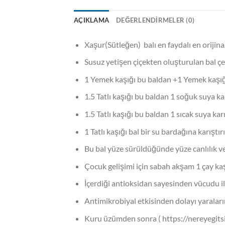
AÇIKLAMA
DEĞERLENDIRMELER (0)
Xaşur(Sütleğen) balı en faydalı en orijinal
Susuz yetişen çiçekten oluşturulan bal çe
1 Yemek kaşığı bu baldan +1 Yemek kaşığı
1.5 Tatlı kaşığı bu baldan 1 soğuk suya karı
1.5 Tatlı kaşığı bu baldan 1 sıcak suya karı
1 Tatlı kaşığı bal bir su bardağına karıştır
Bu bal yüze sürüldüğünde yüze canlılık veri
Çocuk gelişimi için sabah akşam 1 çay kaşı
İçerdiği antioksidan sayesinden vücudu i
Antimikrobiyal etkisinden dolayı yaraları
Kuru üzümden sonra ( https://nereyegitsi