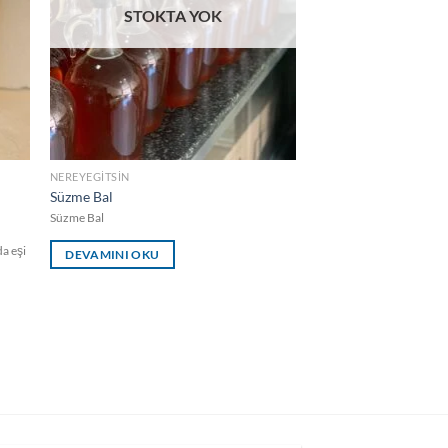
STOKTA YOK
NEREYEGITSIN
Süzme Bal
Süzme Bal
a eşi
DEVAMINI OKU