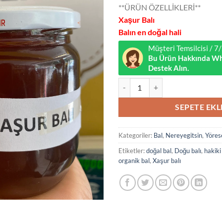
**ÜRÜN ÖZELLİKLERİ**
Xaşur Balı
Balın en doğal hali
Müşteri Temsilcisi / 
Bu Ürün Hakkında Wh
Destek Alın.
Xaşur Balı 1 kg adet
SEPETE EKL
Kategoriler:
Bal
,
Nereyegitsin
,
Yöres
Etiketler:
doğal bal
,
Doğu balı
,
hakiki
organik bal
,
Xaşur balı