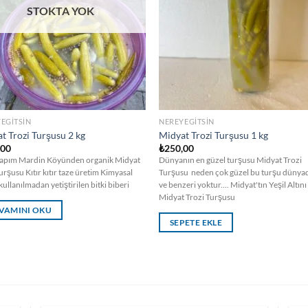
STOKTA YOK
EGITSIN
NEREYEGITSIN
t Trozi Turşusu 2 kg
Midyat Trozi Turşusu 1 kg
,00
₺
250,00
Yapım Mardin Köyünden organik Midyat
Dünyanın en güzel turşusu Midyat Trozi
urşusu Kıtır kıtır taze üretim Kimyasal
Turşusu neden çok güzel bu turşu dünyad
ullanılmadan yetiştirilen bitki biberi
ve benzeri yoktur.... Midyat'tın Yeşil Altını
Midyat Trozi Turşusu
VAMINI OKU
SEPETE EKLE