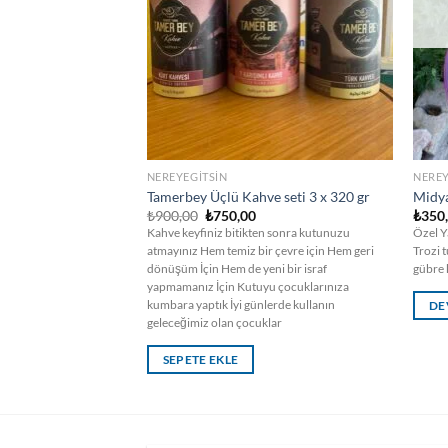
TA YOK
NEREYEGITSIN
NEREY
Tamerbey Üçlü Kahve seti 3 x 320 gr
Midya
Orijinal
Şu
₺
900,00
₺
750,00
₺
350
fiyat:
andaki
kurusu ürünlerin en
Kahve keyfiniz bitikten sonra kutunuzu
Özel 
₺900,00.
fiyat:
atmayınız Hem temiz bir çevre için Hem geri
Trozi t
₺750,00.
dönüşüm İçin Hem de yeni bir israf
gübre k
yapmamanız İçin Kutuyu çocuklarınıza
kumbara yaptık İyi günlerde kullanın
DE
geleceğimiz olan çocuklar
SEPETE EKLE