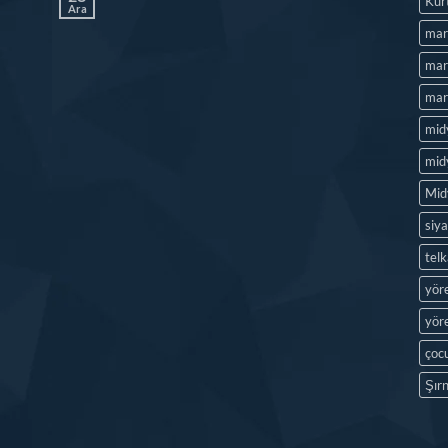
Kür
Ara
mar
mard
mard
mid
midy
Mid
siya
tel
yör
yöre
çocu
Şırn