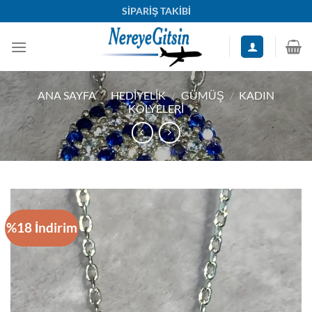
İçeriğe
SİPARİŞ TAKİBİ
atla
ANA SAYFA
/
HEDIYELIK
/
GÜMÜŞ
/
KADIN
KOLYELERI
%18 İndirim