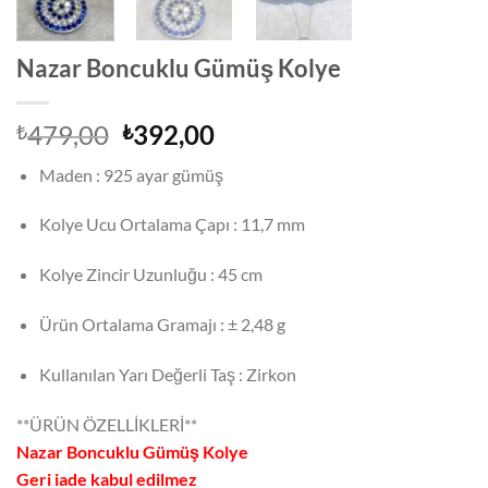
Nazar Boncuklu Gümüş Kolye
Orijinal
Şu
479,00
392,00
₺
₺
fiyat:
andaki
Maden : 925 ayar gümüş
₺479,00.
fiyat:
₺392,00.
Kolye Ucu Ortalama Çapı : 11,7 mm
Kolye Zincir Uzunluğu : 45 cm
Ürün Ortalama Gramajı : ± 2,48 g
Kullanılan Yarı Değerli Taş : Zirkon
**ÜRÜN ÖZELLİKLERİ**
Nazar Boncuklu Gümüş Kolye
Geri iade kabul edilmez