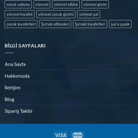
vucut sabunu
yöresel
yöresel elbise
yöresel giyim
yöresel kıyafet
yöresel çocuk giyimi
yöresel şal
çocuk kıyafetleri
Şırnak elbiseleri
Şırnak kıyafetleri
şal ü şapık
BILGI SAYFALARI
Ana Sayfa
Hakkımızda
İletişim
Blog
Sipariş Takibi