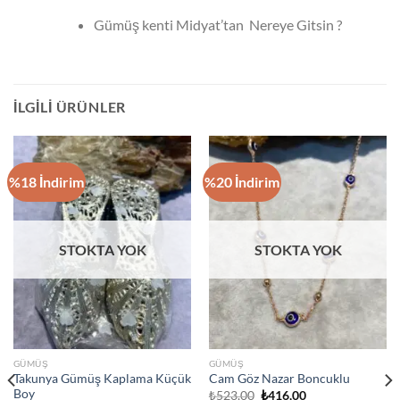
Gümüş kenti Midyat’tan Nereye Gitsin ?
İLGILI ÜRÜNLER
%18 İndirim
%20 İndirim
STOKTA YOK
STOKTA YOK
GÜMÜŞ
GÜMÜŞ
Takunya Gümüş Kaplama Küçük
Cam Göz Nazar Boncuklu
Boy
Orijinal
Şu
₺
523,00
₺
416,00