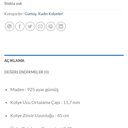
Stokta yok
Kategoriler:
Gümüş
,
Kadın Kolyeleri
AÇIKLAMA
DEĞERLENDIRMELER (0)
Maden : 925 ayar gümüş
Kolye Ucu Ortalama Çapı : 11,7 mm
Kolye Zincir Uzunluğu : 45 cm