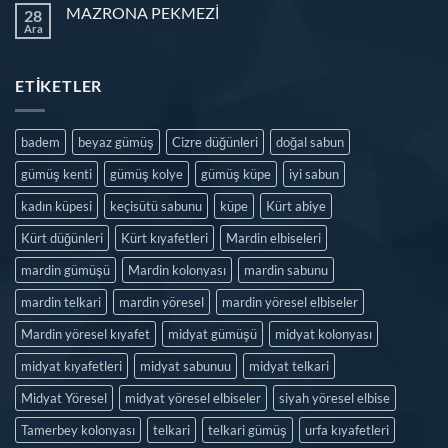
MAZRONA PEKMEZİ
28
Ara
ETIKETLER
badem
beyaz gümüş
Cizre düğünleri
doğal sabun
gümüş kenti
gümüş kolye
gümüş küpe
iyi sabun
kadın küpesi
keçisütü sabunu
küpe
Kürt abiye
Kürt düğünleri
Kürt kıyafetleri
Mardin elbiseleri
mardin gümüşü
Mardin kolonyası
mardin sabunu
mardin telkari
mardin yöresel
mardin yöresel elbiseler
Mardin yöresel kıyafet
midyat gümüşü
midyat kolonyası
midyat kıyafetleri
midyat sabunuu
midyat telkari
Midyat Yöresel
midyat yöresel elbiseler
siyah yöresel elbise
Tamerbey kolonyası
telkari
telkari gümüş
urfa kıyafetleri