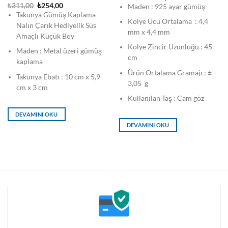
fiyat:
andaki
Orijinal
Şu
₺
311,00
₺
254,00
Maden : 925 ayar gümüş
₺523,00.
fiyat:
fiyat:
andaki
Takunya Gümüş Kaplama
₺416,00.
₺311,00.
fiyat:
Kolye Ucu Ortalama : 4,4
₺254,00.
Nalın Çarık Hediyelik Süs
mm x 4,4 mm
Amaçlı Küçük Boy
Kolye Zincir Uzunluğu : 45
Maden : Metal üzeri gümüş
cm
kaplama
Ürün Ortalama Gramajı : ±
Takunya Ebatı : 10 cm x 5,9
3,05 g
cm x 3 cm
Kullanılan Taş : Cam göz
DEVAMINI OKU
DEVAMINI OKU