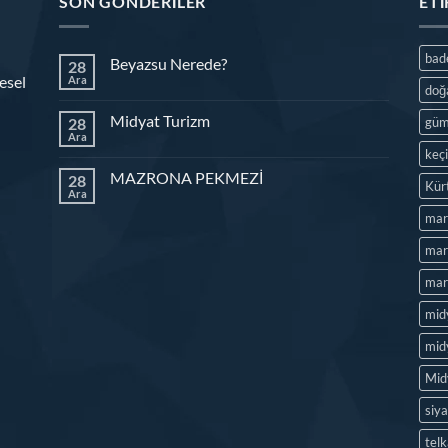
SON GÖNDERILER
ET
ba
Beyazsu Nerede?
28
esel
Ara
doğ
Midyat Turizm
28
güm
Ara
keç
MAZRONA PEKMEZİ
28
Kür
Ara
mar
mard
mard
mid
midy
Mid
siya
tel