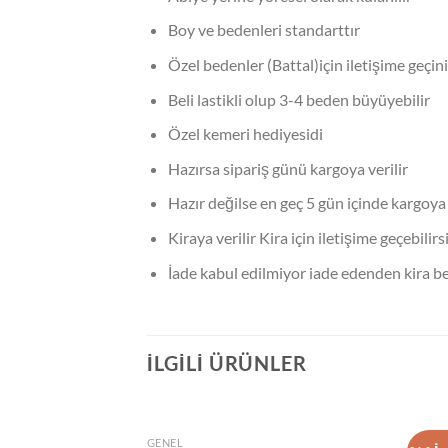
Boy ve bedenleri standarttır
Özel bedenler (Battal)için iletişime geçin
Beli lastikli olup 3-4 beden büyüyebilir
Özel kemeri hediyesidi
Hazırsa sipariş günü kargoya verilir
Hazır değilse en geç 5 gün içinde kargoya t
Kiraya verilir Kira için iletişime geçebilirs
İade kabul edilmiyor iade edenden kira bed
İLGILI ÜRÜNLER
STOKTA YOK
GENEL
GENE