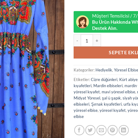
Müşteri Temsilcisi / 
Bu Ürün Hakkında Wh
Destek Alın.
Mavi Yöresel Elbise adet
SEPETE EKL
Kategoriler:
Hediyelik
,
Yöresel Elbise
Etiketler:
Cizre düğünleri
,
Kürt abiye
kıyafetleri
,
Mardin elbiseleri
,
mardin 
yöresel kıyafet
,
mavi yöresel elbise
,
Midyat Yöresel
,
şal ü şapık
,
siyah yör
elbiseleri
,
Şırnak kıyafetleri
,
urfa kıy
yöresel elbise
,
yöresel kıyafet
,
yörese
elbise