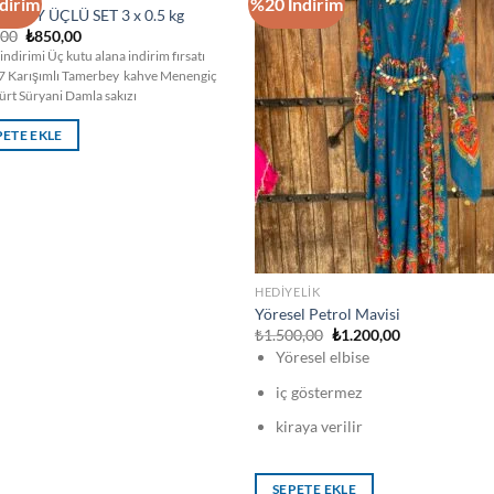
dirim
%20 İndirim
 BEY ÜÇLÜ SET 3 x 0.5 kg
Orijinal
Şu
,00
₺
850,00
fiyat:
andaki
 indirimi Üç kutu alana indirim fırsatı
₺900,00.
fiyat:
7 Karışımlı Tamerbey kahve Menengiç
₺850,00.
ürt Süryani Damla sakızı
PETE EKLE
HEDIYELIK
Yöresel Petrol Mavisi
Orijinal
Şu
₺
1.500,00
₺
1.200,00
fiyat:
andaki
Yöresel elbise
₺1.500,00.
fiyat:
₺1.200,00.
iç göstermez
kiraya verilir
SEPETE EKLE