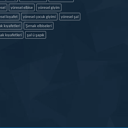
esel
yöresel elbise
yöresel giyim
sel kıyafet
yöresel çocuk giyimi
yöresel şal
k kıyafetleri
Şırnak elbiseleri
ak kıyafetleri
şal ü şapık