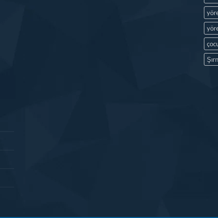
yör
yöre
çocu
Şırn