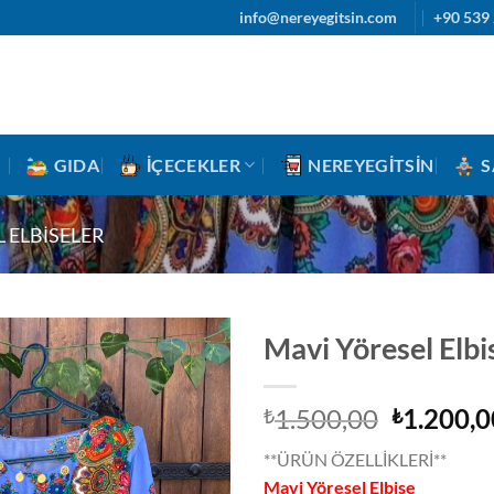
info@nereyegitsin.com
+90 539 
GIDA
İÇECEKLER
NEREYEGITSIN
S
 ELBISELER
Mavi Yöresel Elbi
Orijinal
1.500,00
1.200,0
₺
₺
fiyat:
**ÜRÜN ÖZELLİKLERİ**
₺1.500,0
Mavi Yöresel Elbise