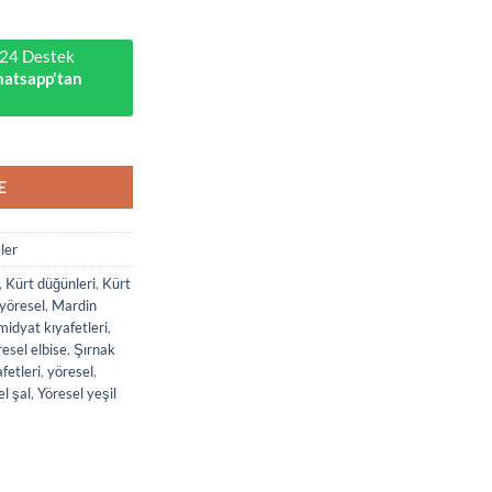
₺1.200,00.
7/24 Destek
atsapp'tan
E
ler
,
Kürt düğünleri
,
Kürt
yöresel
,
Mardin
midyat kıyafetleri
,
esel elbise
,
Şırnak
afetleri
,
yöresel
,
l şal
,
Yöresel yeşil