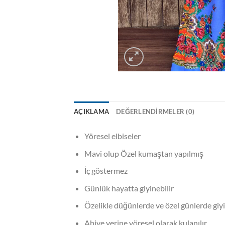
AÇIKLAMA
DEĞERLENDIRMELER (0)
Yöresel elbiseler
Mavi olup Özel kumaştan yapılmış
İç göstermez
Günlük hayatta giyinebilir
Özelikle düğünlerde ve özel günlerde giyi
Abiye yerine yöresel olarak kulanılır