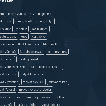
IKETLER
dem
beyaz gümüş
Cizre düğünleri
al sabun
gümüş kenti
gümüş kolye
üş küpe
iyi sabun
kadın küpesi
isütü sabunu
küpe
Kürt abiye
t düğünleri
Kürt kıyafetleri
Mardin elbiseleri
din gümüşü
Mardin kolonyası
mardin sabunu
in telkari
mardin yöresel
in yöresel elbiseler
Mardin yöresel kıyafet
yat gümüşü
midyat kolonyası
at kıyafetleri
midyat sabunuu
midyat telkari
yat Yöresel
midyat yöresel elbiseler
h yöresel elbise
Tamerbey kolonyası
telkari
kari gümüş
urfa kıyafetleri
vucut sabunu