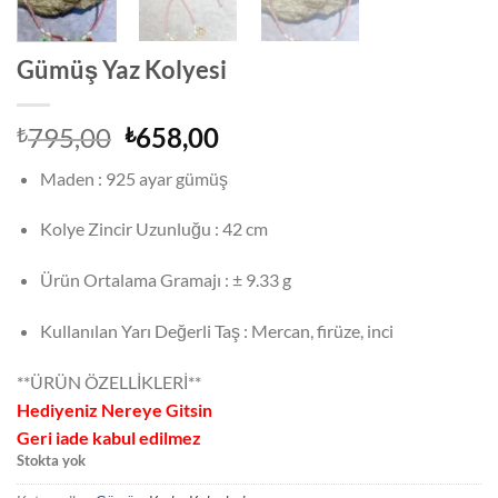
Gümüş Yaz Kolyesi
Orijinal
Şu
795,00
658,00
₺
₺
fiyat:
andaki
Maden : 925 ayar gümüş
₺795,00.
fiyat:
₺658,00.
Kolye Zincir Uzunluğu : 42 cm
Ürün Ortalama Gramajı : ± 9.33 g
Kullanılan Yarı Değerli Taş : Mercan, firüze, inci
**ÜRÜN ÖZELLİKLERİ**
Hediyeniz Nereye Gitsin
Geri iade kabul edilmez
Stokta yok