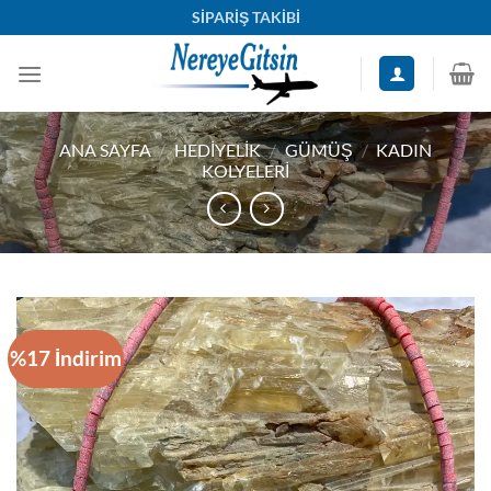
İçeriğe
SİPARİŞ TAKİBİ
atla
ANA SAYFA
/
HEDIYELIK
/
GÜMÜŞ
/
KADIN
KOLYELERI
%17 İndirim