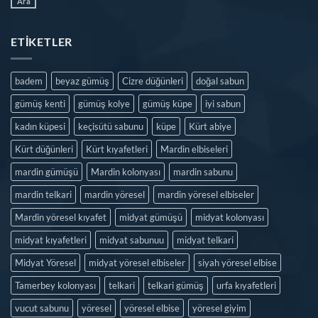
Ara
ETIKETLER
badem
beyaz gümüş
Cizre düğünleri
doğal sabun
gümüş kenti
gümüş kolye
gümüş küpe
iyi sabun
kadın küpesi
keçisütü sabunu
küpe
Kürt abiye
Kürt düğünleri
Kürt kıyafetleri
Mardin elbiseleri
mardin gümüşü
Mardin kolonyası
mardin sabunu
mardin telkari
mardin yöresel
mardin yöresel elbiseler
Mardin yöresel kıyafet
midyat gümüşü
midyat kolonyası
midyat kıyafetleri
midyat sabunuu
midyat telkari
Midyat Yöresel
midyat yöresel elbiseler
siyah yöresel elbise
Tamerbey kolonyası
telkari
telkari gümüş
urfa kıyafetleri
vucut sabunu
yöresel
yöresel elbise
yöresel giyim