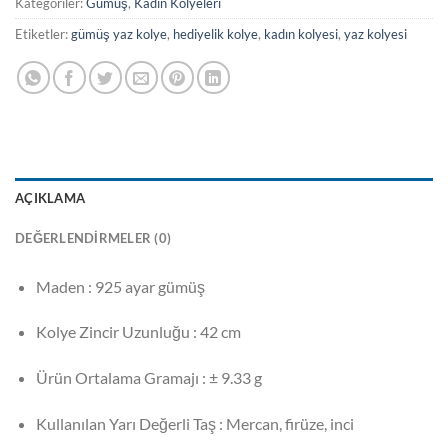
Kategoriler:
Gümüş
,
Kadın Kolyeleri
Etiketler:
gümüş yaz kolye
,
hediyelik kolye
,
kadın kolyesi
,
yaz kolyesi
AÇIKLAMA
DEĞERLENDIRMELER (0)
Maden : 925 ayar gümüş
Kolye Zincir Uzunluğu : 42 cm
Ürün Ortalama Gramajı : ± 9.33 g
Kullanılan Yarı Değerli Taş : Mercan, firüze, inci