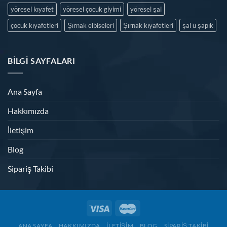
yöresel kıyafet
yöresel çocuk giyimi
yöresel şal
çocuk kıyafetleri
Şırnak elbiseleri
Şırnak kıyafetleri
şal ü şapık
BILGI SAYFALARI
Ana Sayfa
Hakkımızda
İletişim
Blog
Sipariş Takibi
ANA SAYFA
HAKKIMIZDA
İLETIŞIM
BLOG
SIPARIŞ TAKIBI