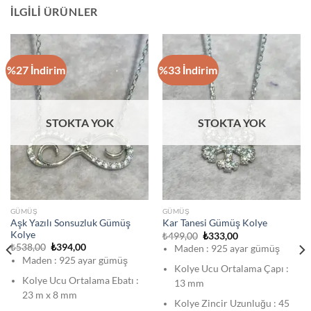
İLGILI ÜRÜNLER
%27 İndirim
%33 İndirim
STOKTA YOK
STOKTA YOK
GÜMÜŞ
GÜMÜŞ
Aşk Yazılı Sonsuzluk Gümüş
Kar Tanesi Gümüş Kolye
Kolye
Orijinal
Şu
₺
499,00
₺
333,00
fiyat:
andaki
Orijinal
Şu
₺
538,00
₺
394,00
Maden : 925 ayar gümüş
₺499,00.
fiyat:
fiyat:
andaki
Maden : 925 ayar gümüş
₺333,00.
₺538,00.
fiyat:
Kolye Ucu Ortalama Çapı :
₺394,00.
Kolye Ucu Ortalama Ebatı :
13 mm
23 m x 8 mm
Kolye Zincir Uzunluğu : 45