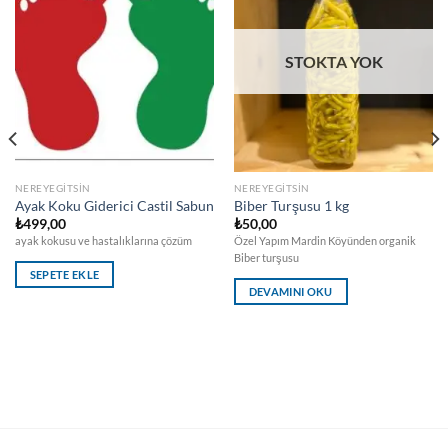
STOKTA YOK
NEREYEGITSIN
NEREYEGITSIN
Ayak Koku Giderici Castil Sabun
Biber Turşusu 1 kg
₺
499,00
₺
50,00
ayak kokusu ve hastalıklarına çözüm
Özel Yapım Mardin Köyünden organik
Biber turşusu
SEPETE EKLE
DEVAMINI OKU