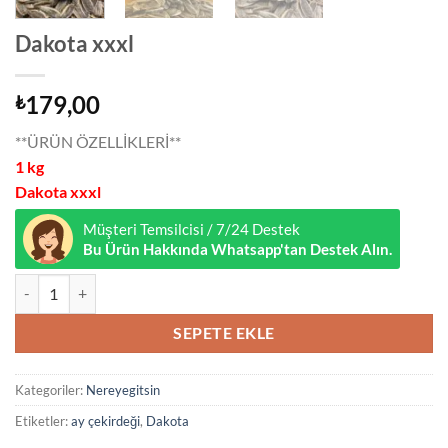
Dakota xxxl
179,00
₺
**ÜRÜN ÖZELLİKLERİ**
1 kg
Dakota xxxl
Müşteri Temsilcisi / 7/24 Destek
Bu Ürün Hakkında Whatsapp'tan Destek Alın.
Dakota xxxl adet
SEPETE EKLE
Kategoriler:
Nereyegitsin
Etiketler:
ay çekirdeği
,
Dakota