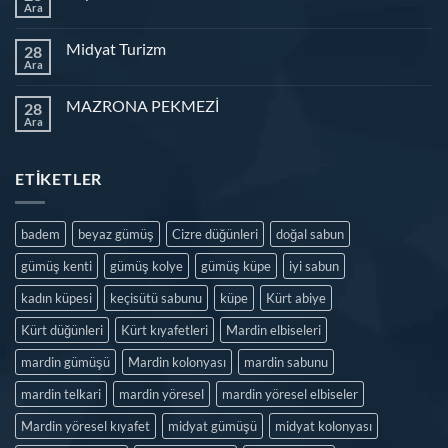
Ara
Midyat Turizm
28
Ara
MAZRONA PEKMEZİ
28
Ara
ETIKETLER
badem
beyaz gümüş
Cizre düğünleri
doğal sabun
gümüş kenti
gümüş kolye
gümüş küpe
iyi sabun
kadın küpesi
keçisütü sabunu
küpe
Kürt abiye
Kürt düğünleri
Kürt kıyafetleri
Mardin elbiseleri
mardin gümüşü
Mardin kolonyası
mardin sabunu
mardin telkari
mardin yöresel
mardin yöresel elbiseler
Mardin yöresel kıyafet
midyat gümüşü
midyat kolonyası