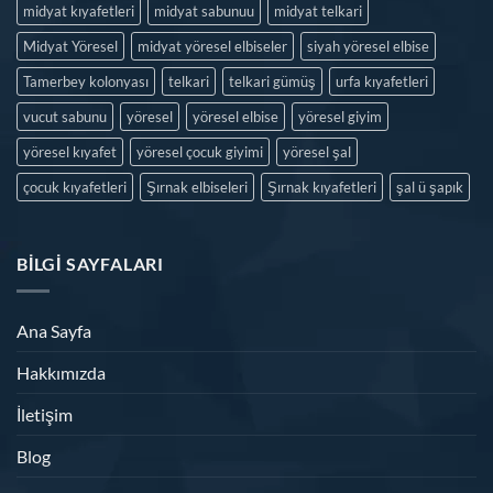
midyat kıyafetleri
midyat sabunuu
midyat telkari
Midyat Yöresel
midyat yöresel elbiseler
siyah yöresel elbise
Tamerbey kolonyası
telkari
telkari gümüş
urfa kıyafetleri
vucut sabunu
yöresel
yöresel elbise
yöresel giyim
yöresel kıyafet
yöresel çocuk giyimi
yöresel şal
çocuk kıyafetleri
Şırnak elbiseleri
Şırnak kıyafetleri
şal ü şapık
BILGI SAYFALARI
Ana Sayfa
Hakkımızda
İletişim
Blog