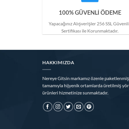
100% GÜVENLİ ÖDEME
Yapacağınız Alışverişler 256 SSL Güvenl
Sertifikası ile Korunmaktadır.
HAKKIMIZDA
Nereye Gitsin markamız özenle paketlenmiş
tamamıyla hijyenik ortamlarda üretilmiş yör
ürünleri hizmetinize sunmaktadır.