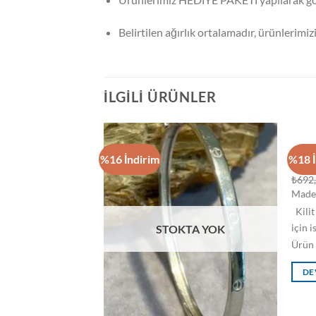
Belirtilen ağırlık ortalamadır, ürünlerimiz
İLGILI ÜRÜNLER
BILEK
%16 İndirim
%18 İ
İnce 
₺
692
Maden
Kilit
için i
TA YOK
STOKTA YOK
Ürün 
DE