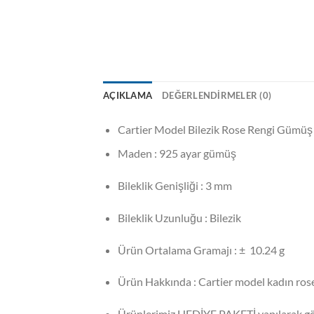
AÇIKLAMA
DEĞERLENDIRMELER (0)
Cartier Model Bilezik Rose Rengi Gümüş 
Maden : 925 ayar gümüş
Bileklik Genişliği : 3 mm
Bileklik Uzunluğu : Bilezik
Ürün Ortalama Gramajı : ± 10.24 g
Ürün Hakkında : Cartier model kadın rose
Ürünlerimiz HEDİYE PAKETİ yapılarak gö