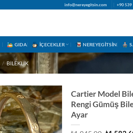
info@nereyegitsin.com
+90 539 
GIDA
İÇECEKLER
NEREYEGITSIN
S
/
BILEKLIK
Cartier Model Bil
Rengi Gümüş Bile
Ayar
₺
₺