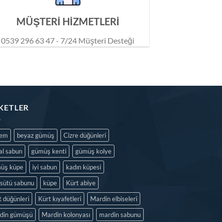
MÜŞTERİ HİZMETLERİ
0539 296 63 47 - 7/24 Müşteri Desteği
IKETLER
dem
beyaz gümüş
Cizre düğünleri
al sabun
gümüş kenti
gümüş kolye
üş küpe
iyi sabun
kadın küpesi
isütü sabunu
küpe
Kürt abiye
t düğünleri
Kürt kıyafetleri
Mardin elbiseleri
din gümüşü
Mardin kolonyası
mardin sabunu