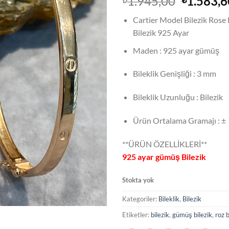
Orijinal
1.945,00
1.583,6
fiyat:
Cartier Model Bilezik Ros
₺1.945,0
Bilezik 925 Ayar
Maden : 925 ayar gümüş
Bileklik Genişliği : 3 mm
Bileklik Uzunluğu : Bilezik
Ürün Ortalama Gramajı : ± 
**ÜRÜN ÖZELLİKLERİ**
925 ayar gümüş Bilezik
Stokta yok
Kategoriler:
Bileklik
,
Bilezik
Etiketler:
bilezik
,
gümüş bilezik
,
roz b