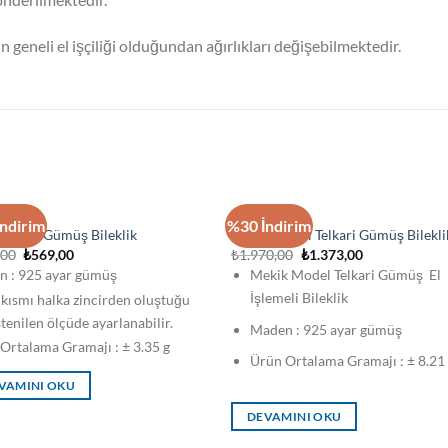
in geneli el işçiliği olduğundan ağırlıkları değişebilmektedir.
STOKTA YOK
STOKTA YOK
LIK
BILEKLIK
ndirim
%30 İndirim
Su Yolu Gümüş Bileklik
Mekik Model Telkari Gümüş Bilekli
Orijinal
Şu
Orijinal
Şu
,00
₺
569,00
₺
1.970,00
₺
1.373,00
fiyat:
andaki
fiyat:
andaki
Mekik Model Telkari Gümüş El
 : 925 ayar gümüş
₺692,00.
fiyat:
₺1.970,00.
fiyat:
₺569,00.
₺1.373,00.
İşlemeli Bileklik
 kısmı halka zincirden oluştuğu
stenilen ölçüde ayarlanabilir.
Maden : 925 ayar gümüş
Ortalama Gramajı : ± 3.35 g
Ürün Ortalama Gramajı : ± 8.21
VAMINI OKU
DEVAMINI OKU