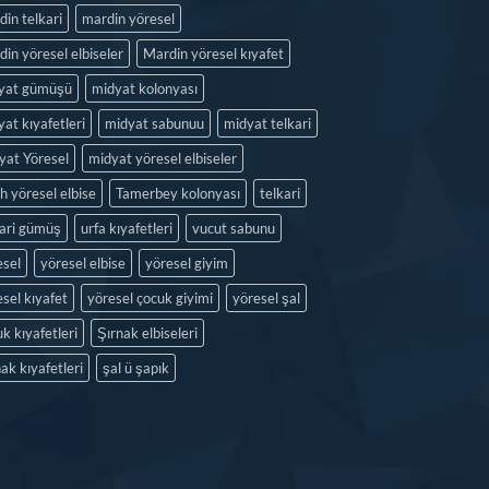
in telkari
mardin yöresel
in yöresel elbiseler
Mardin yöresel kıyafet
yat gümüşü
midyat kolonyası
at kıyafetleri
midyat sabunuu
midyat telkari
yat Yöresel
midyat yöresel elbiseler
h yöresel elbise
Tamerbey kolonyası
telkari
kari gümüş
urfa kıyafetleri
vucut sabunu
esel
yöresel elbise
yöresel giyim
sel kıyafet
yöresel çocuk giyimi
yöresel şal
k kıyafetleri
Şırnak elbiseleri
ak kıyafetleri
şal ü şapık