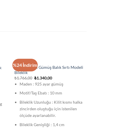
STOKTA YOK
BILEKLIK
%24 İndirim
Kalpli Telkari Gümüş Balık Sırtı Modeli
k
Bileklik
Orijinal
Şu
₺
1.766,00
₺
1.340,00
fiyat:
andaki
Maden : 925 ayar gümüş
₺1.766,00.
fiyat:
₺1.340,00.
Motif/Taş Ebatı : 10 mm
Bileklik Uzunluğu : Kilit kısmı halka
 g
zincirden oluştuğu için istenilen
ölçüde ayarlanabilir.
Bileklik Genişliği : 1,4 cm