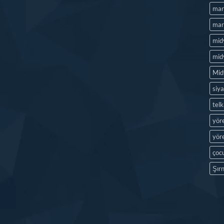
mard
mard
mid
midy
Mid
siya
tel
yör
yöre
çocu
Şırn