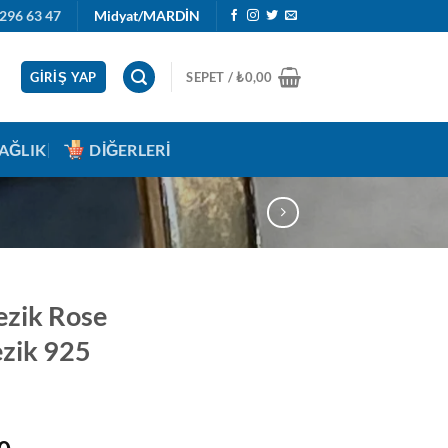
296 63 47
Midyat/MARDİN
GIRIŞ YAP
SEPET /
₺
0,00
AĞLIK
DIĞERLERI
ezik Rose
zik 925