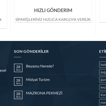
HIZLI GÖNDERİM
ik
SİPARİŞLERİNİZ HIZLICA KARGOYA VERİLİR.
SON GÖNDERILER
ET
ba
Beyazsu Nerede?
28
esel
Ara
doğ
Midyat Turizm
28
güm
Ara
keç
MAZRONA PEKMEZİ
28
Kür
Ara
mar