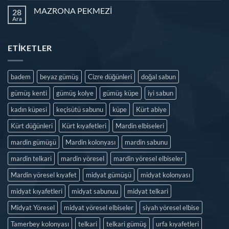
MAZRONA PEKMEZİ
28
Ara
ETIKETLER
badem
beyaz gümüş
Cizre düğünleri
doğal sabun
gümüş kenti
gümüş kolye
gümüş küpe
iyi sabun
kadın küpesi
keçisütü sabunu
küpe
Kürt abiye
Kürt düğünleri
Kürt kıyafetleri
Mardin elbiseleri
mardin gümüşü
Mardin kolonyası
mardin sabunu
mardin telkari
mardin yöresel
mardin yöresel elbiseler
Mardin yöresel kıyafet
midyat gümüşü
midyat kolonyası
midyat kıyafetleri
midyat sabunuu
midyat telkari
Midyat Yöresel
midyat yöresel elbiseler
siyah yöresel elbise
Tamerbey kolonyası
telkari
telkari gümüş
urfa kıyafetleri