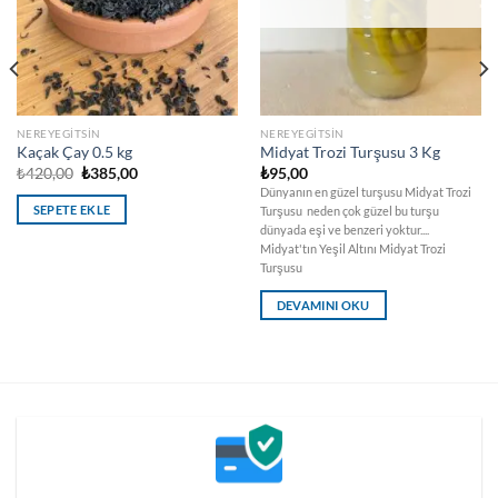
NEREYEGITSIN
NEREYEGITSIN
Kaçak Çay 0.5 kg
Midyat Trozi Turşusu 3 Kg
Orijinal
Şu
₺
420,00
₺
385,00
₺
95,00
fiyat:
andaki
Dünyanın en güzel turşusu Midyat Trozi
₺420,00.
fiyat:
SEPETE EKLE
Turşusu neden çok güzel bu turşu
₺385,00.
dünyada eşi ve benzeri yoktur....
Midyat'tın Yeşil Altını Midyat Trozi
Turşusu
DEVAMINI OKU