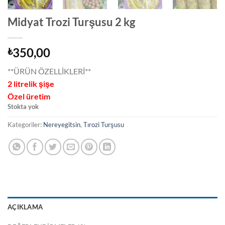
Midyat Trozi Turşusu 2 kg
350,00
₺
**ÜRÜN ÖZELLİKLERİ**
2 litrelik şişe
Özel üretim
Stokta yok
Kategoriler:
Nereyegitsin
,
Tırozi Turşusu
AÇIKLAMA