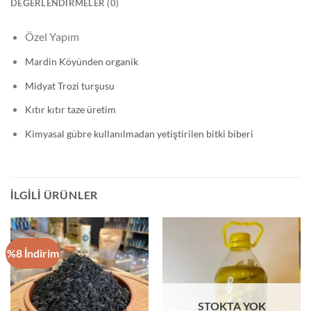
DEĞERLENDIRMELER (0)
Özel Yapım
Mardin Köyünden organik
Midyat Trozi turşusu
Kıtır kıtır taze üretim
Kimyasal gübre kullanılmadan yetiştirilen bitki biberi
İLGILI ÜRÜNLER
%8 İndirim
STOKTA YOK