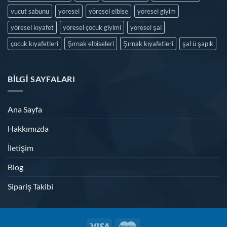
vucut sabunu
yöresel
yöresel elbise
yöresel giyim
yöresel kıyafet
yöresel çocuk giyimi
yöresel şal
çocuk kıyafetleri
Şırnak elbiseleri
Şırnak kıyafetleri
şal ü şapık
BILGI SAYFALARI
Ana Sayfa
Hakkımızda
İletişim
Blog
Sipariş Takibi