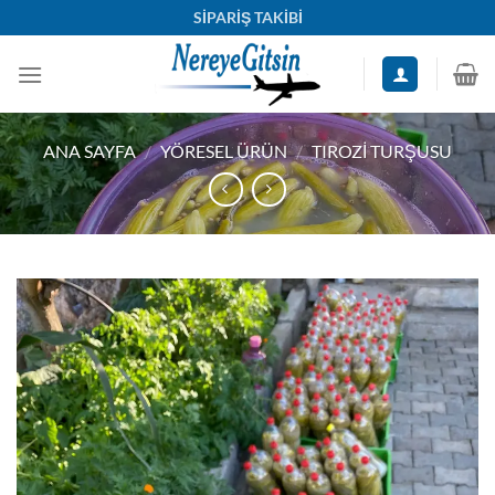
İçeriğe
SİPARİŞ TAKİBİ
atla
ANA SAYFA
/
YÖRESEL ÜRÜN
/
TIROZI TURŞUSU