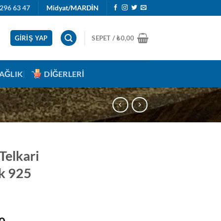
296 63 47
Midyat/MARDİN
GIRIŞ YAP
SEPET /
₺
0,00
AĞLIK
DIĞERLERI
 Telkari
k 925