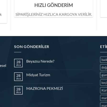
HIZLI GÖNDERİM
ik
SİPARİŞLERİNİZ HIZLICA KARGOYA VERİLİR.
SON GÖNDERILER
ET
ba
Beyazsu Nerede?
28
esel
Ara
doğ
Midyat Turizm
28
güm
Ara
keç
MAZRONA PEKMEZİ
28
Kür
Ara
mar
mard