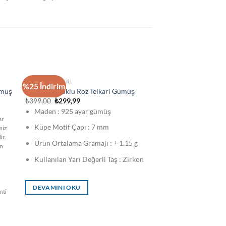
STOKTA YOK
KADIN KÜPELERI
%25 İndirim
ümüş
Nazar Boncuklu Roz Telkari Gümüş
Orijinal
Şu
₺
399,00
₺
299,99
fiyat:
andaki
Maden : 925 ayar gümüş
₺399,00.
fiyat:
ar
₺299,99.
Küpe Motif Çapı : 7 mm
miz
ir.
Ürün Ortalama Gramajı : ± 1.15 g
in
Kullanılan Yarı Değerli Taş : Zirkon
DEVAMINI OKU
nti