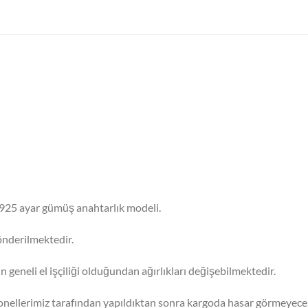
i 925 ayar gümüş anahtarlık modeli.
nderilmektedir.
in geneli el işçiliği olduğundan ağırlıkları değişebilmektedir.
sonellerimiz tarafından yapıldıktan sonra kargoda hasar görmeyecek