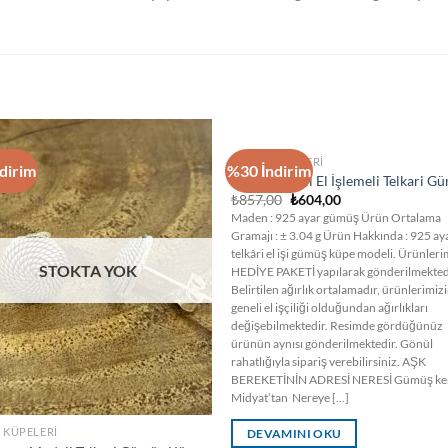
STOKTA YOK
KADIN KÜPELERI
dirim
%30 İndirim
Çiçek Modeli El İşlemeli Telkari G
Orijinal
Şu
₺
857,00
₺
604,00
fiyat:
andaki
Maden : 925 ayar gümüş Ürün Ortalama
₺857,00.
fiyat:
Gramajı : ± 3.04 g Ürün Hakkında : 925 ay
₺604,00.
telkâri el işi gümüş küpe modeli. Ürünleri
STOKTA YOK
HEDİYE PAKETİ yapılarak gönderilmekted
Belirtilen ağırlık ortalamadır, ürünlerimiz
geneli el işçiliği olduğundan ağırlıkları
değişebilmektedir. Resimde gördüğünüz
ürünün aynısı gönderilmektedir. Gönül
rahatlığıyla sipariş verebilirsiniz. AŞK
BEREKETİNİN ADRESİ NERESİ Gümüş ke
Midyat’tan Nereye [...]
 KÜPELERI
DEVAMINI OKU