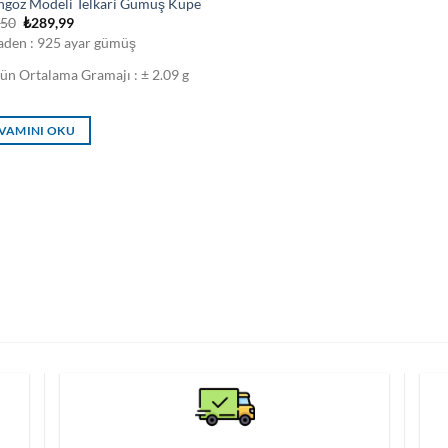
ngoz Modeli Telkari Gümüş Küpe
Orijinal
Şu
,50
₺
289,99
fiyat:
andaki
den : 925 ayar gümüş
₺314,50.
fiyat:
₺289,99.
ün Ortalama Gramajı : ± 2.09 g
VAMINI OKU