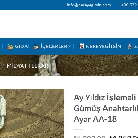
info@nereyegitsin.com
+90 539 
GIDA
İÇECEKLER
NEREYEGITSIN
S
/
MIDYAT TELKARI
Ay Yıldız İşlemeli
Gümüş Anahtarlı
Ayar AA-18
₺
₺