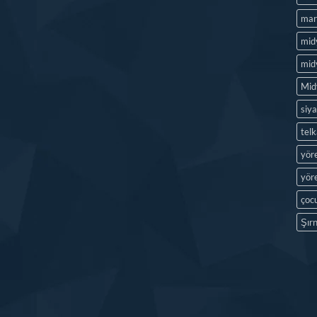
mard
mid
midy
Mid
siya
tel
yör
yöre
çocu
Şırn