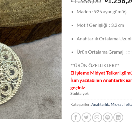
Orijinal
1.388,00
1.258,2
fiyat:
Maden : 925 ayar gümüş
₺1.388,0
Motif Genişliği : 3,2 cm
Anahtarlık Ortalama Uzunlu
Ürün Ortalama Gramajı : ± 
**ÜRÜN ÖZELLİKLERİ**
El işleme Midyat Telkari güm
İsim yazılabilen Anahtarlık isi
geçiniz
Stokta yok
Kategoriler:
Anahtarlık
,
Midyat Telka