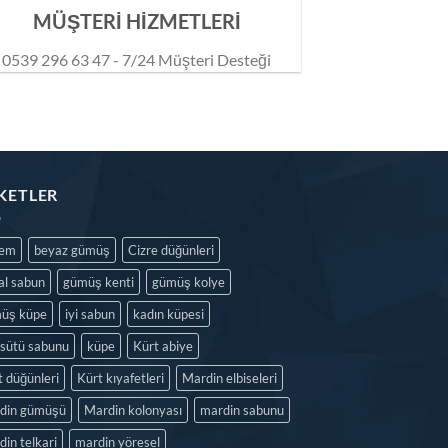
MÜŞTERİ HİZMETLERİ
0539 296 63 47 - 7/24 Müşteri Desteği
IKETLER
dem
beyaz gümüş
Cizre düğünleri
al sabun
gümüş kenti
gümüş kolye
üş küpe
iyi sabun
kadın küpesi
isütü sabunu
küpe
Kürt abiye
t düğünleri
Kürt kıyafetleri
Mardin elbiseleri
din gümüşü
Mardin kolonyası
mardin sabunu
in telkari
mardin yöresel