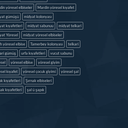
in yöresel elbiseler
Mardin yöresel kıyafet
yat gümüşü
midyat kolonyası
at kıyafetleri
midyat sabunuu
midyat telkari
yat Yöresel
midyat yöresel elbiseler
h yöresel elbise
Tamerbey kolonyası
telkari
kari gümüş
urfa kıyafetleri
vucut sabunu
esel
yöresel elbise
yöresel giyim
sel kıyafet
yöresel çocuk giyimi
yöresel şal
k kıyafetleri
Şırnak elbiseleri
ak kıyafetleri
şal ü şapık