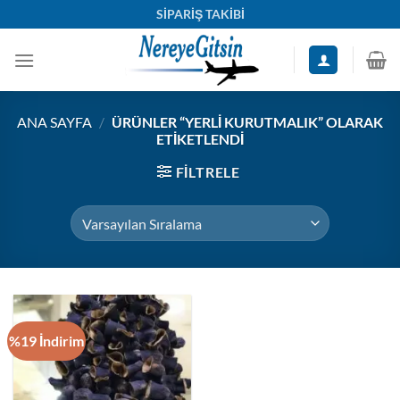
İçeriğe
SİPARİŞ TAKİBİ
atla
ANA SAYFA
/
ÜRÜNLER “YERLI KURUTMALIK” OLARAK
ETIKETLENDI
FILTRELE
%19 İndirim