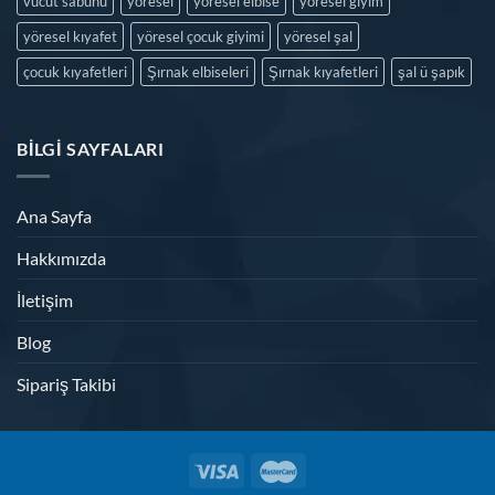
vucut sabunu
yöresel
yöresel elbise
yöresel giyim
yöresel kıyafet
yöresel çocuk giyimi
yöresel şal
çocuk kıyafetleri
Şırnak elbiseleri
Şırnak kıyafetleri
şal ü şapık
BILGI SAYFALARI
Ana Sayfa
Hakkımızda
İletişim
Blog
Sipariş Takibi