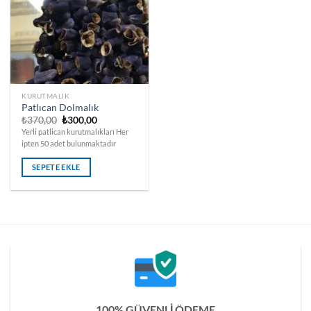
KURUTMALIK
Patlıcan Dolmalık
Orijinal
Şu
₺
370,00
₺
300,00
fiyat:
andaki
Yerli patlican kurutmalıkları Her
₺370,00.
fiyat:
ipten 50 adet bulunmaktadır
₺300,00.
SEPETE EKLE
100% GÜVENLİ ÖDEME