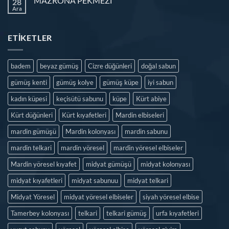
MAZRONA PEKMEZİ
28
Ara
ETIKETLER
badem
beyaz gümüş
Cizre düğünleri
doğal sabun
gümüş kenti
gümüş kolye
gümüş küpe
iyi sabun
kadın küpesi
keçisütü sabunu
küpe
Kürt abiye
Kürt düğünleri
Kürt kıyafetleri
Mardin elbiseleri
mardin gümüşü
Mardin kolonyası
mardin sabunu
mardin telkari
mardin yöresel
mardin yöresel elbiseler
Mardin yöresel kıyafet
midyat gümüşü
midyat kolonyası
midyat kıyafetleri
midyat sabunuu
midyat telkari
Midyat Yöresel
midyat yöresel elbiseler
siyah yöresel elbise
Tamerbey kolonyası
telkari
telkari gümüş
urfa kıyafetleri