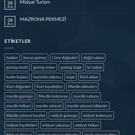
Midyat Turizm
28
Ara
MAZRONA PEKMEZİ
28
Ara
ETIKETLER
badem
beyaz gümüş
Cizre düğünleri
doğal sabun
gümüş kenti
gümüş kolye
gümüş küpe
iyi sabun
kadın küpesi
keçisütü sabunu
küpe
Kürt abiye
Kürt düğünleri
Kürt kıyafetleri
Mardin elbiseleri
mardin gümüşü
Mardin kolonyası
mardin sabunu
mardin telkari
mardin yöresel
mardin yöresel elbiseler
Mardin yöresel kıyafet
midyat gümüşü
midyat kolonyası
midyat kıyafetleri
midyat sabunuu
midyat telkari
Midyat Yöresel
midyat yöresel elbiseler
siyah yöresel elbise