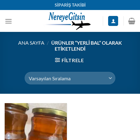
İçeriğe
SİPARİŞ TAKİBİ
atla
ANA SAYFA
/
ÜRÜNLER “YERLI BAL” OLARAK
ETIKETLENDI
FILTRELE