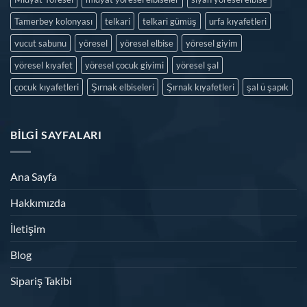
Tamerbey kolonyası
telkari
telkari gümüş
urfa kıyafetleri
vucut sabunu
yöresel
yöresel elbise
yöresel giyim
yöresel kıyafet
yöresel çocuk giyimi
yöresel şal
çocuk kıyafetleri
Şırnak elbiseleri
Şırnak kıyafetleri
şal ü şapık
BILGI SAYFALARI
Ana Sayfa
Hakkımızda
İletişim
Blog
Sipariş Takibi