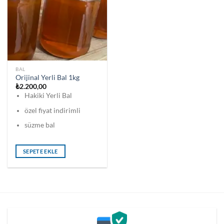
BAL
Orijinal Yerli Bal 1kg
₺
2.200,00
Hakiki Yerli Bal
özel fiyat indirimli
süzme bal
SEPETE EKLE