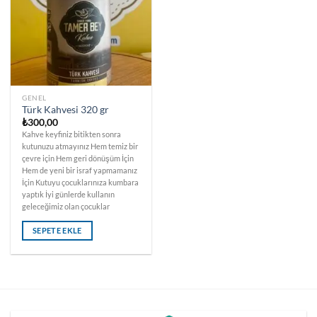
GENEL
Türk Kahvesi 320 gr
₺
300,00
Kahve keyfiniz bitikten sonra
kutunuzu atmayınız Hem temiz bir
çevre için Hem geri dönüşüm İçin
Hem de yeni bir israf yapmamanız
İçin Kutuyu çocuklarınıza kumbara
yaptık İyi günlerde kullanın
geleceğimiz olan çocuklar
SEPETE EKLE