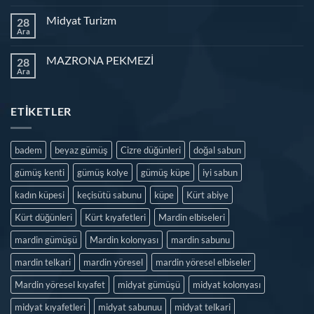
Midyat Turizm
28
Ara
MAZRONA PEKMEZİ
28
Ara
ETIKETLER
badem
beyaz gümüş
Cizre düğünleri
doğal sabun
gümüş kenti
gümüş kolye
gümüş küpe
iyi sabun
kadın küpesi
keçisütü sabunu
küpe
Kürt abiye
Kürt düğünleri
Kürt kıyafetleri
Mardin elbiseleri
mardin gümüşü
Mardin kolonyası
mardin sabunu
mardin telkari
mardin yöresel
mardin yöresel elbiseler
Mardin yöresel kıyafet
midyat gümüşü
midyat kolonyası
midyat kıyafetleri
midyat sabunuu
midyat telkari