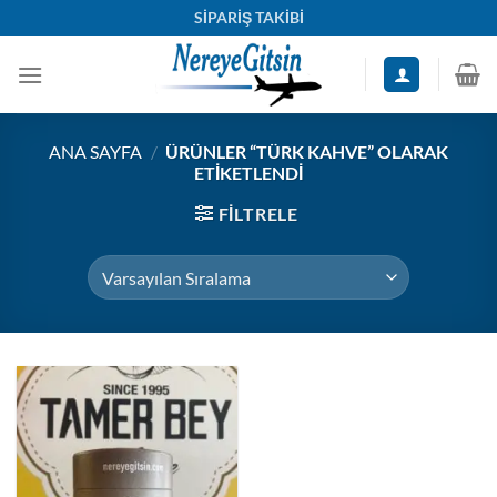
İçeriğe
SİPARİŞ TAKİBİ
atla
ANA SAYFA
/
ÜRÜNLER “TÜRK KAHVE” OLARAK
ETIKETLENDI
FILTRELE