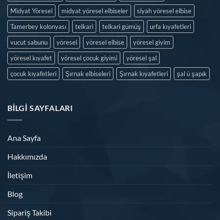
Midyat Yöresel
midyat yöresel elbiseler
siyah yöresel elbise
Tamerbey kolonyası
telkari
telkari gümüş
urfa kıyafetleri
vucut sabunu
yöresel
yöresel elbise
yöresel giyim
yöresel kıyafet
yöresel çocuk giyimi
yöresel şal
çocuk kıyafetleri
Şırnak elbiseleri
Şırnak kıyafetleri
şal ü şapık
BILGI SAYFALARI
Ana Sayfa
Hakkımızda
İletişim
Blog
Sipariş Takibi