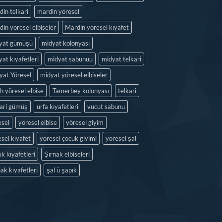
in telkari
mardin yöresel
in yöresel elbiseler
Mardin yöresel kıyafet
yat gümüşü
midyat kolonyası
at kıyafetleri
midyat sabunuu
midyat telkari
yat Yöresel
midyat yöresel elbiseler
h yöresel elbise
Tamerbey kolonyası
telkari
kari gümüş
urfa kıyafetleri
vucut sabunu
esel
yöresel elbise
yöresel giyim
sel kıyafet
yöresel çocuk giyimi
yöresel şal
k kıyafetleri
Şırnak elbiseleri
ak kıyafetleri
şal ü şapık