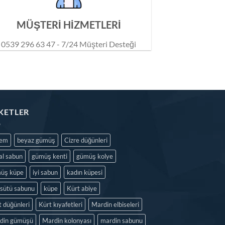
MÜŞTERİ HİZMETLERİ
0539 296 63 47 - 7/24 Müşteri Desteği
IKETLER
dem
beyaz gümüş
Cizre düğünleri
al sabun
gümüş kenti
gümüş kolye
üş küpe
iyi sabun
kadın küpesi
isütü sabunu
küpe
Kürt abiye
t düğünleri
Kürt kıyafetleri
Mardin elbiseleri
din gümüşü
Mardin kolonyası
mardin sabunu