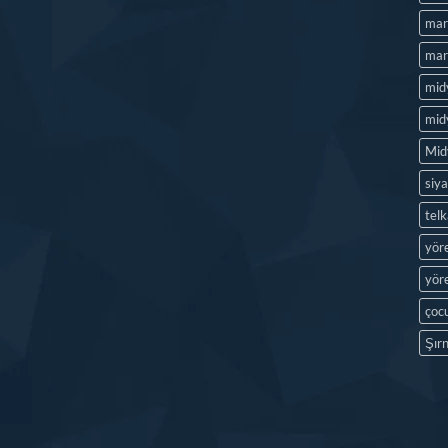
mard
mard
mid
midy
Mid
siya
tel
yör
yöre
çocu
Şırn