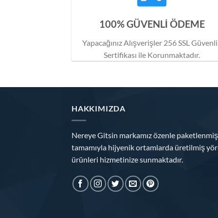
100% GÜVENLİ ÖDEME
Yapacağınız Alışverişler 256 SSL Güvenl
Sertifikası ile Korunmaktadır.
HAKKIMIZDA
Nereye Gitsin markamız özenle paketlenmiş
tamamıyla hijyenik ortamlarda üretilmiş yör
ürünleri hizmetinize sunmaktadır.