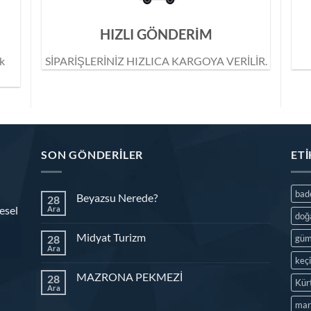
HIZLI GÖNDERİM
ik
SİPARİŞLERİNİZ HIZLICA KARGOYA VERİLİR.
SON GÖNDERILER
ET
ba
Beyazsu Nerede?
28
esel
Ara
doğ
Midyat Turizm
28
güm
Ara
keç
MAZRONA PEKMEZİ
28
Kür
Ara
mar