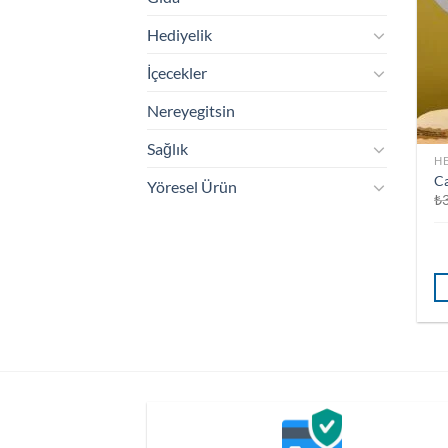
Hediyelik
İçecekler
Nereyegitsin
Sağlık
HE
Ca
Yöresel Ürün
₺