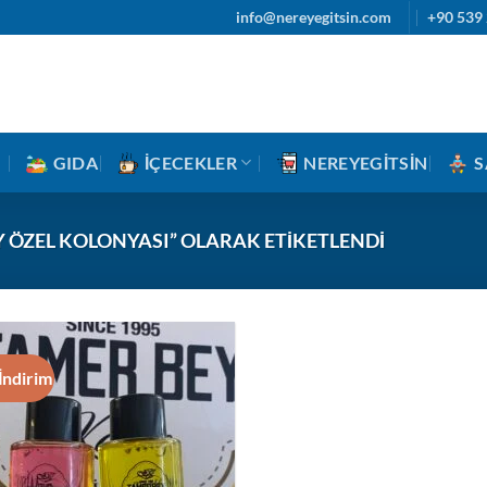
info@nereyegitsin.com
+90 539 
GIDA
İÇECEKLER
NEREYEGITSIN
S
 ÖZEL KOLONYASI” OLARAK ETIKETLENDI
İndirim