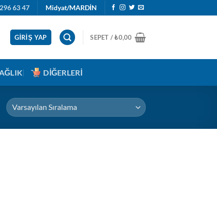
296 63 47
Midyat/MARDİN
GIRIŞ YAP
SEPET /
₺
0,00
AĞLIK
DIĞERLERI