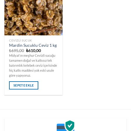
CEVIZLI SUCUK
Mardin Sucuklu Ceviz 1 kg
Orijinal
Şu
₺
695,00
₺
610,00
fiyat:
andaki
Midyat'ın meşhur Cevizli sucuğu
₺695,00.
fiyat:
tamamen doğal ve katkısız tek
₺610,00.
batırımlık kelebek ceviz içerisinde
hiç katkı maddesi yok eski usule
göre yapıyoruz.
SEPETE EKLE