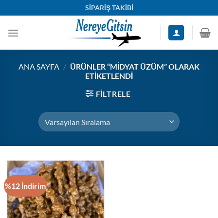
İçeriğe
SİPARİŞ TAKİBİ
atla
ANA SAYFA
/
ÜRÜNLER “MIDYAT ÜZÜM” OLARAK
ETIKETLENDI
FILTRELE
%12 İndirim