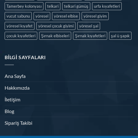
Tamerbey kolonyası
telkari
telkari gümüş
urfa kıyafetleri
vucut sabunu
yöresel
yöresel elbise
yöresel giyim
yöresel kıyafet
yöresel çocuk giyimi
yöresel şal
çocuk kıyafetleri
Şırnak elbiseleri
Şırnak kıyafetleri
şal ü şapık
BILGI SAYFALARI
Ana Sayfa
Hakkımızda
İletişim
Blog
Sipariş Takibi