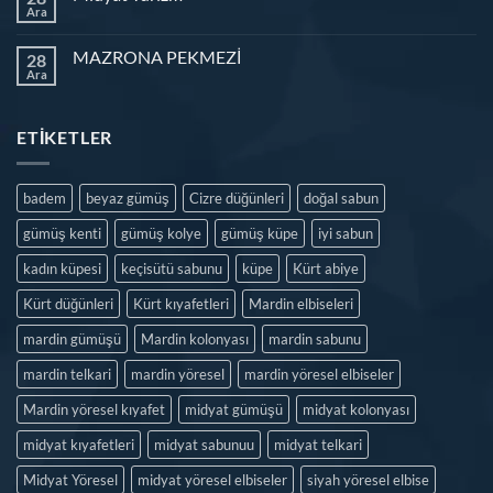
Ara
MAZRONA PEKMEZİ
28
Ara
ETIKETLER
badem
beyaz gümüş
Cizre düğünleri
doğal sabun
gümüş kenti
gümüş kolye
gümüş küpe
iyi sabun
kadın küpesi
keçisütü sabunu
küpe
Kürt abiye
Kürt düğünleri
Kürt kıyafetleri
Mardin elbiseleri
mardin gümüşü
Mardin kolonyası
mardin sabunu
mardin telkari
mardin yöresel
mardin yöresel elbiseler
Mardin yöresel kıyafet
midyat gümüşü
midyat kolonyası
midyat kıyafetleri
midyat sabunuu
midyat telkari
Midyat Yöresel
midyat yöresel elbiseler
siyah yöresel elbise