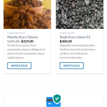
NEREYEGITSIN
KURU ÜZÜM
Mardin Kuru Üzümü
Siyah Kuru Üzüm 0.5
Orijinal
Şu
₺
395,00
₺
329,00
₺
300,00
fiyat:
andaki
Mardin kuru üzümü Zeyti
Bağışıklık sistemini güçlendirir.
₺395,00.
fiyat:
üzümünden oluşuyor Bölgenin en
Sindirim sistemini çalıştırmaya
₺329,00.
güzel sofralık üzümünden oluşur
yardımcı olur. Kolesterol
Sağlık deposu
seviyesini düzenler.....
SEPETE EKLE
SEPETE EKLE