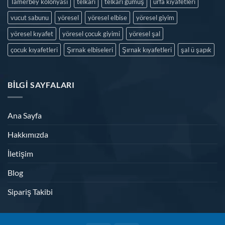
Tamerbey kolonyası
telkari
telkari gümüş
urfa kıyafetleri
vucut sabunu
yöresel
yöresel elbise
yöresel giyim
yöresel kıyafet
yöresel çocuk giyimi
yöresel şal
çocuk kıyafetleri
Şırnak elbiseleri
Şırnak kıyafetleri
şal ü şapık
BILGI SAYFALARI
Ana Sayfa
Hakkımızda
İletişim
Blog
Sipariş Takibi