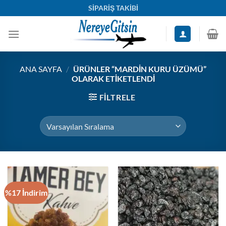
İçeriğe
SİPARİŞ TAKİBİ
atla
ANA SAYFA
/
ÜRÜNLER “MARDIN KURU ÜZÜMÜ”
OLARAK ETIKETLENDI
FILTRELE
%17 İndirim