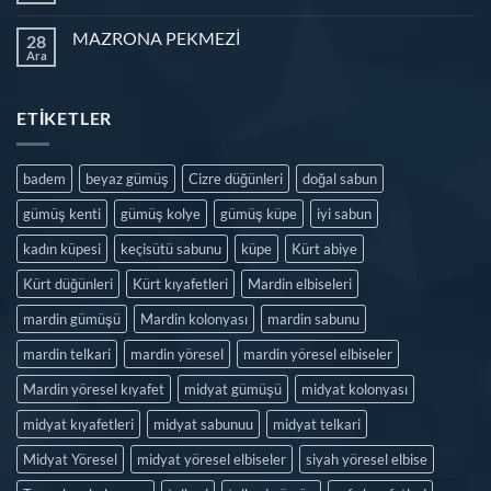
MAZRONA PEKMEZİ
28
Ara
ETIKETLER
badem
beyaz gümüş
Cizre düğünleri
doğal sabun
gümüş kenti
gümüş kolye
gümüş küpe
iyi sabun
kadın küpesi
keçisütü sabunu
küpe
Kürt abiye
Kürt düğünleri
Kürt kıyafetleri
Mardin elbiseleri
mardin gümüşü
Mardin kolonyası
mardin sabunu
mardin telkari
mardin yöresel
mardin yöresel elbiseler
Mardin yöresel kıyafet
midyat gümüşü
midyat kolonyası
midyat kıyafetleri
midyat sabunuu
midyat telkari
Midyat Yöresel
midyat yöresel elbiseler
siyah yöresel elbise