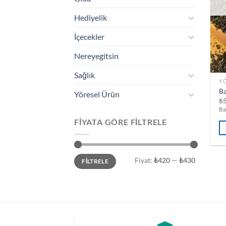
Hediyelik
İçecekler
Nereyegitsin
Sağlık
Y
Ba
Yöresel Ürün
₺
Ba
FIYATA GÖRE FILTRELE
En
En
Fiyat:
₺420
—
₺430
FILTRELE
düşük
yüksek
fiyat
fiyat