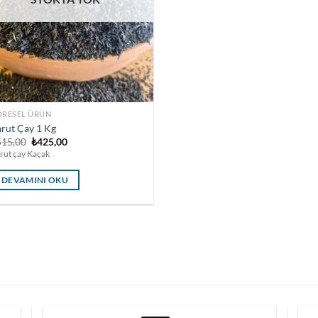
ÖRESEL ÜRÜN
rut Çay 1 Kg
Orijinal
Şu
515,00
₺
425,00
fiyat:
andaki
rut çay Kaçak
₺515,00.
fiyat:
₺425,00.
DEVAMINI OKU