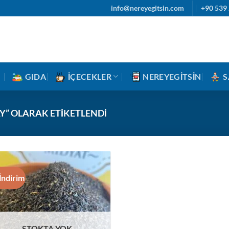
info@nereyegitsin.com
+90 539 
GIDA
İÇECEKLER
NEREYEGITSIN
S
Y” OLARAK ETIKETLENDI
İndirim
STOKTA YOK