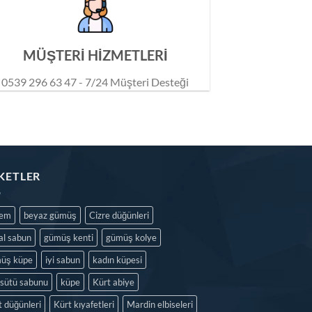
MÜŞTERİ HİZMETLERİ
0539 296 63 47 - 7/24 Müşteri Desteği
IKETLER
dem
beyaz gümüş
Cizre düğünleri
al sabun
gümüş kenti
gümüş kolye
üş küpe
iyi sabun
kadın küpesi
isütü sabunu
küpe
Kürt abiye
t düğünleri
Kürt kıyafetleri
Mardin elbiseleri