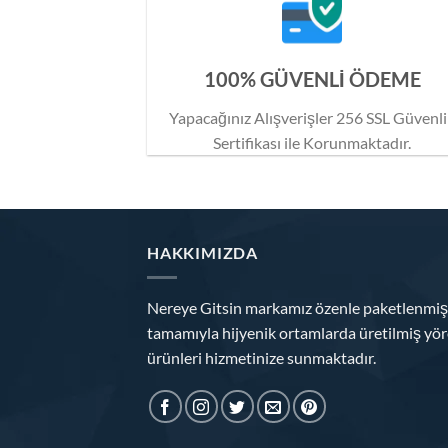
100% GÜVENLİ ÖDEME
Yapacağınız Alışverişler 256 SSL Güvenl
Sertifikası ile Korunmaktadır.
HAKKIMIZDA
Nereye Gitsin markamız özenle paketlenmiş
tamamıyla hijyenik ortamlarda üretilmiş yör
ürünleri hizmetinize sunmaktadır.