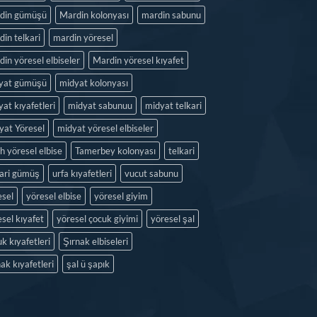
din gümüşü
Mardin kolonyası
mardin sabunu
in telkari
mardin yöresel
in yöresel elbiseler
Mardin yöresel kıyafet
yat gümüşü
midyat kolonyası
at kıyafetleri
midyat sabunuu
midyat telkari
yat Yöresel
midyat yöresel elbiseler
h yöresel elbise
Tamerbey kolonyası
telkari
kari gümüş
urfa kıyafetleri
vucut sabunu
esel
yöresel elbise
yöresel giyim
sel kıyafet
yöresel çocuk giyimi
yöresel şal
k kıyafetleri
Şırnak elbiseleri
ak kıyafetleri
şal ü şapık