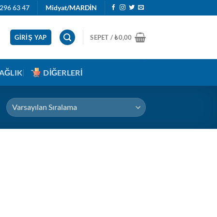
296 63 47
Midyat/MARDİN
GIRIŞ YAP
SEPET /
₺
0,00
AĞLIK
DIĞERLERI