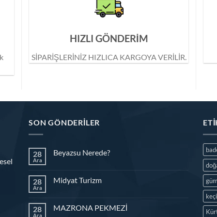
HIZLI GÖNDERİM
ik
SİPARİŞLERİNİZ HIZLICA KARGOYA VERİLİR.
SON GÖNDERILER
ET
ba
Beyazsu Nerede?
28
esel
Ara
doğ
Midyat Turizm
28
güm
Ara
keç
MAZRONA PEKMEZİ
28
Kür
Ara