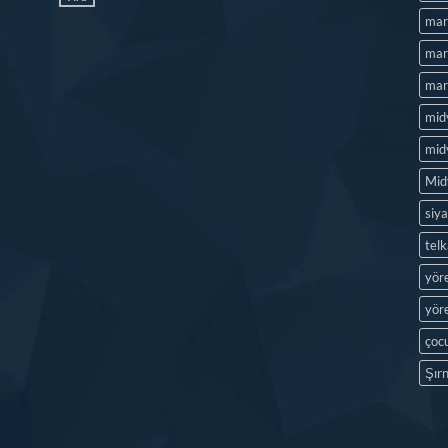
mar
mard
mard
mid
midy
Mid
siya
tel
yör
yöre
çocu
Şırn