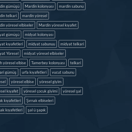
din gümüşü
Mardin kolonyası
mardin sabunu
in telkari
mardin yöresel
in yöresel elbiseler
Mardin yöresel kıyafet
yat gümüşü
midyat kolonyası
at kıyafetleri
midyat sabunuu
midyat telkari
yat Yöresel
midyat yöresel elbiseler
h yöresel elbise
Tamerbey kolonyası
telkari
kari gümüş
urfa kıyafetleri
vucut sabunu
esel
yöresel elbise
yöresel giyim
sel kıyafet
yöresel çocuk giyimi
yöresel şal
k kıyafetleri
Şırnak elbiseleri
ak kıyafetleri
şal ü şapık