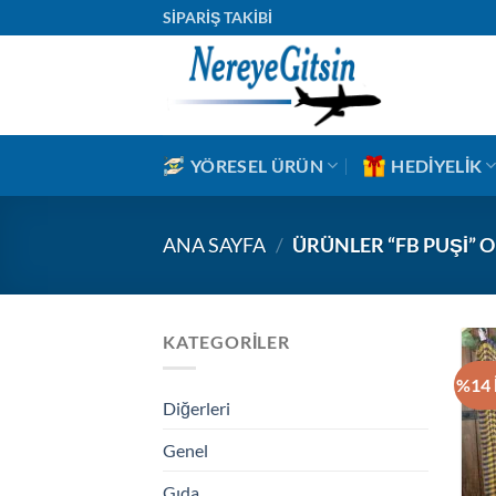
İçeriğe
SİPARİŞ TAKİBİ
atla
YÖRESEL ÜRÜN
HEDIYELIK
ANA SAYFA
/
ÜRÜNLER “FB PUŞI” 
KATEGORILER
%14 
Diğerleri
Genel
Gıda