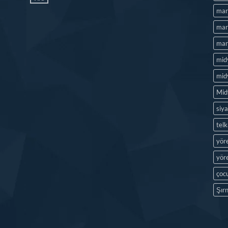
mar
mard
mard
mid
midy
Mid
siya
tel
yör
yöre
çocu
Şırn