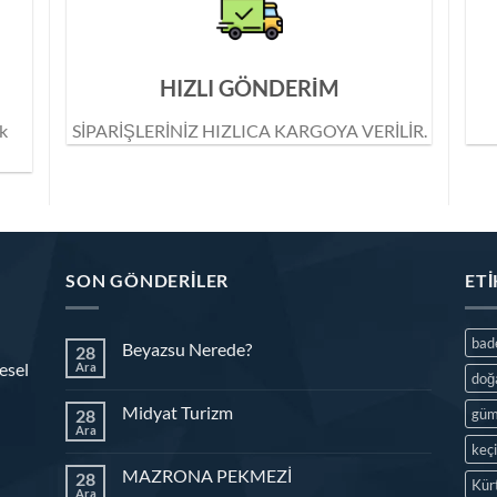
HIZLI GÖNDERİM
ik
SİPARİŞLERİNİZ HIZLICA KARGOYA VERİLİR.
SON GÖNDERILER
ET
ba
Beyazsu Nerede?
28
esel
Ara
doğ
Midyat Turizm
28
güm
Ara
keç
MAZRONA PEKMEZİ
28
Kür
Ara