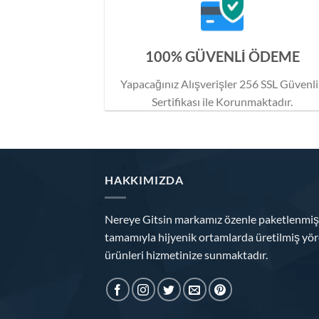
100% GÜVENLİ ÖDEME
Yapacağınız Alışverişler 256 SSL Güvenl
Sertifikası ile Korunmaktadır.
HAKKIMIZDA
Nereye Gitsin markamız özenle paketlenmiş
tamamıyla hijyenik ortamlarda üretilmiş yör
ürünleri hizmetinize sunmaktadır.