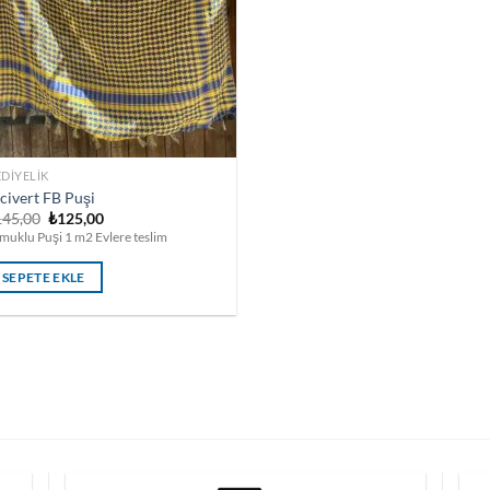
DIYELIK
civert FB Puşi
Orijinal
Şu
145,00
₺
125,00
fiyat:
andaki
muklu Puşi 1 m2 Evlere teslim
₺145,00.
fiyat:
₺125,00.
SEPETE EKLE