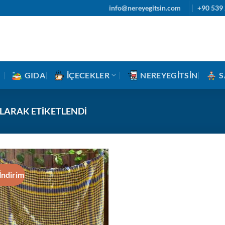
info@nereyegitsin.com
+90 539 
GIDA
İÇECEKLER
NEREYEGITSIN
S
OLARAK ETIKETLENDI
İndirim