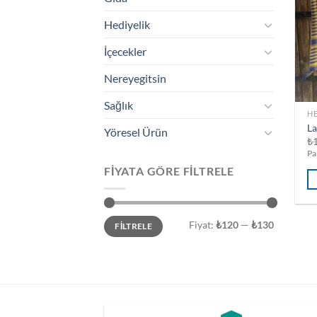
Hediyelik
İçecekler
Nereyegitsin
Sağlık
HE
La
Yöresel Ürün
₺
Pa
FIYATA GÖRE FILTRELE
En
En
Fiyat:
₺120
—
₺130
FILTRELE
düşük
yüksek
fiyat
fiyat