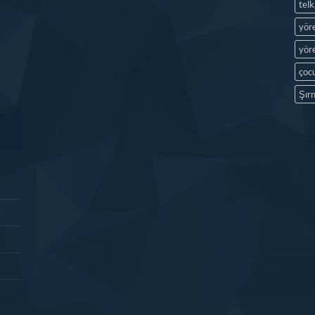
tel
yör
yöre
çocu
Şırn