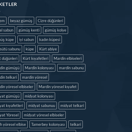
IKETLER
dem
beyaz gümüş
Cizre düğünleri
al sabun
gümüş kenti
gümüş kolye
üş küpe
iyi sabun
kadın küpesi
isütü sabunu
küpe
Kürt abiye
t düğünleri
Kürt kıyafetleri
Mardin elbiseleri
din gümüşü
Mardin kolonyası
mardin sabunu
in telkari
mardin yöresel
in yöresel elbiseler
Mardin yöresel kıyafet
yat gümüşü
midyat kolonyası
at kıyafetleri
midyat sabunuu
midyat telkari
yat Yöresel
midyat yöresel elbiseler
h yöresel elbise
Tamerbey kolonyası
telkari