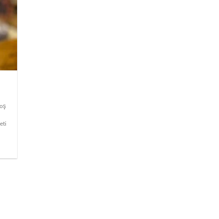
hoş
eti