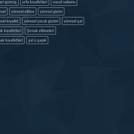
kari gümüş
urfa kıyafetleri
vucut sabunu
esel
yöresel elbise
yöresel giyim
sel kıyafet
yöresel çocuk giyimi
yöresel şal
k kıyafetleri
Şırnak elbiseleri
ak kıyafetleri
şal ü şapık