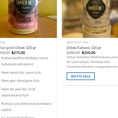
ENEL
NEREYEGITSIN
Karışımlı Dibek 320 gr
Dibek Kahvesi 320 gr
Orijinal
Şu
Orijinal
Şu
300,00
₺
275,00
₺
300,00
₺
250,00
fiyat:
andaki
fiyat:
andaki
320 gr Tamerbey Dibek Kahvesi çok 
Kahve keyfiniz bitikten sonra
₺300,00.
fiyat:
₺300,00.
fiyat:
bir içime sahiptir Tamamen taze
₺275,00.
₺250,00.
kutunuzu atmayınız
Tamerbey Kahvenin vazgeçilmez lezz
Hem temiz bir çevre için
SEPETE EKLE
Hem geri dönüşüm İçin
Hem de yeni bir israf
yapmamanız İçin
Kutuyu çocuklarınıza kumbara
yaptık
İyi günlerde kullanın