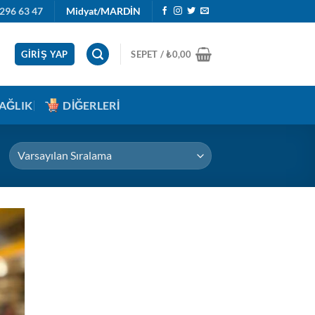
296 63 47
Midyat/MARDİN
GIRIŞ YAP
SEPET /
₺
0,00
AĞLIK
DIĞERLERI