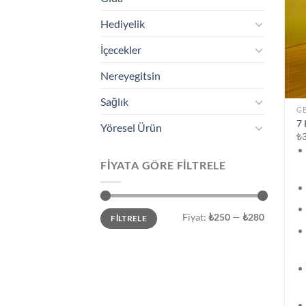
Hediyelik
İçecekler
Nereyegitsin
Sağlık
G
7 
Yöresel Ürün
₺
FIYATA GÖRE FILTRELE
En
En
Fiyat:
₺250
—
₺280
FILTRELE
düşük
yüksek
fiyat
fiyat