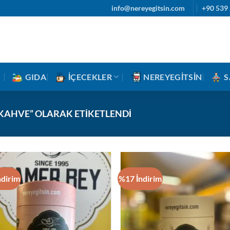
info@nereyegitsin.com
+90 539 
GIDA
İÇECEKLER
NEREYEGITSIN
S
KAHVE” OLARAK ETIKETLENDI
ndirim
%17 İndirim