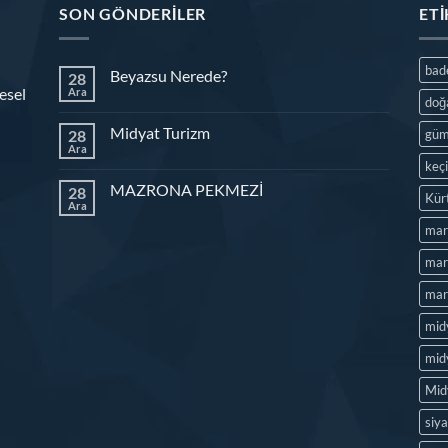
SON GÖNDERILER
ET
ba
Beyazsu Nerede?
28
esel
Ara
doğ
Midyat Turizm
28
güm
Ara
keç
MAZRONA PEKMEZİ
28
Kür
Ara
mar
mard
mard
mid
midy
Mid
siya