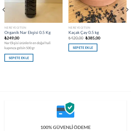
NEREYEGITSIN
NEREYEGITSIN
Organik Nar Ekşisi 0.5 Kg
Kaçak Çay 0.5 kg
Orijinal
Şu
₺
249,00
₺
420,00
₺
385,00
fiyat:
andaki
Nar Ekşisi ürünlerin en doğal hali
₺420,00.
fiyat:
SEPETE EKLE
kapınıza gelsin 500 gr
₺385,00.
SEPETE EKLE
100% GÜVENLİ ÖDEME