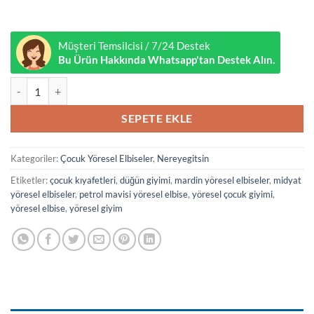
Müşteri Temsilcisi / 7/24 Destek
Bu Ürün Hakkında Whatsapp'tan Destek Alın.
Yöresel Açık Pembe Çocuk Elbisesi adet
SEPETE EKLE
Kategoriler:
Çocuk Yöresel Elbiseler
,
Nereyegitsin
Etiketler:
çocuk kıyafetleri
,
düğün giyimi
,
mardin yöresel elbiseler
,
midyat
yöresel elbiseler
,
petrol mavisi yöresel elbise
,
yöresel çocuk giyimi
,
yöresel elbise
,
yöresel giyim