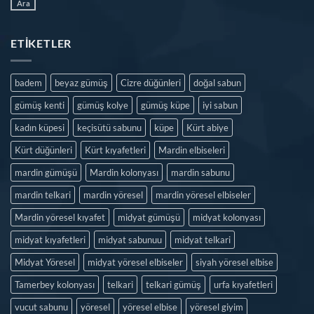
Ara
ETIKETLER
badem
beyaz gümüş
Cizre düğünleri
doğal sabun
gümüş kenti
gümüş kolye
gümüş küpe
iyi sabun
kadın küpesi
keçisütü sabunu
küpe
Kürt abiye
Kürt düğünleri
Kürt kıyafetleri
Mardin elbiseleri
mardin gümüşü
Mardin kolonyası
mardin sabunu
mardin telkari
mardin yöresel
mardin yöresel elbiseler
Mardin yöresel kıyafet
midyat gümüşü
midyat kolonyası
midyat kıyafetleri
midyat sabunuu
midyat telkari
Midyat Yöresel
midyat yöresel elbiseler
siyah yöresel elbise
Tamerbey kolonyası
telkari
telkari gümüş
urfa kıyafetleri
vucut sabunu
yöresel
yöresel elbise
yöresel giyim