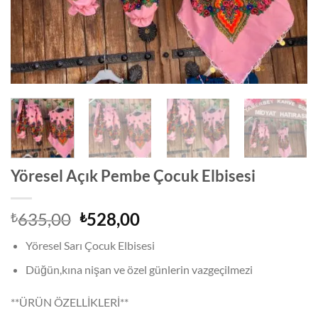
Yöresel Açık Pembe Çocuk Elbisesi
Orijinal
Şu
635,00
528,00
₺
₺
fiyat:
andaki
Yöresel Sarı Çocuk Elbisesi
₺635,00.
fiyat:
₺528,00.
Düğün,kına nişan ve özel günlerin vazgeçilmezi
**ÜRÜN ÖZELLİKLERİ**